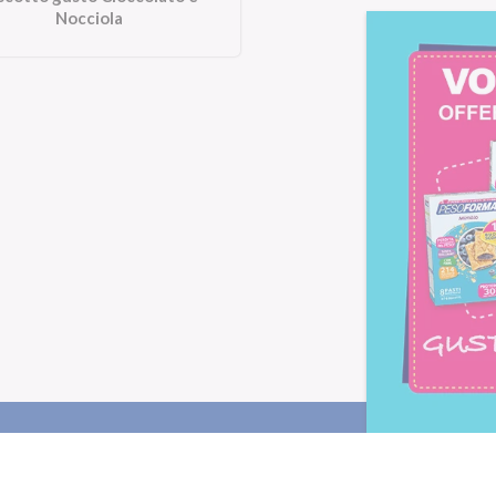
Nocciola
Letta l'
informativa privacy
, ac
alla newsletter periodica di Nu