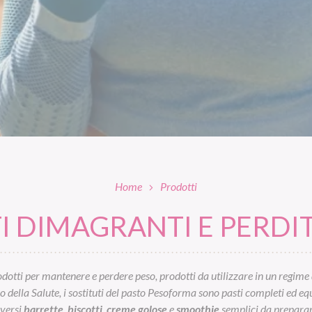
Home
Prodotti
 DIMAGRANTI E PERDIT
otti per mantenere e perdere peso, prodotti da utilizzare in un regime 
ella Salute, i sostituti del pasto Pesoforma sono pasti completi ed equil
iversi
barrette
,
biscotti
,
creme golose
e
smoothie
semplici da preparar