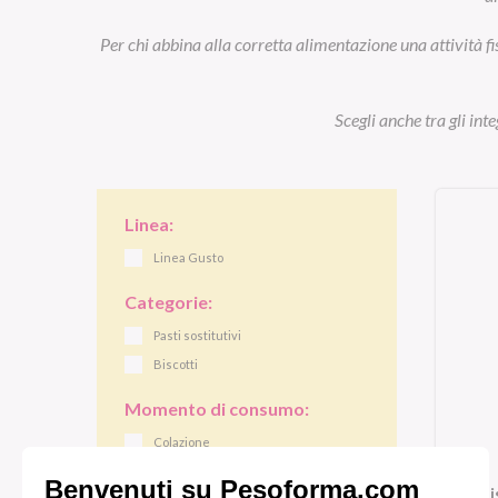
Per chi abbina alla corretta alimentazione una attività fi
Scegli anche tra gli int
Linea:
Linea Gusto
Categorie:
Pasti sostitutivi
Biscotti
Momento di consumo:
Colazione
Pranzo/cena
Bi