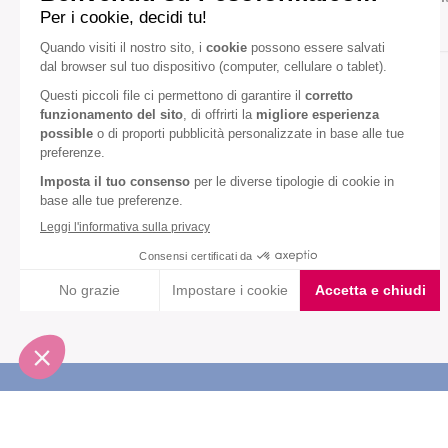
Gusto:
Cioccolato
Nocciola
Diete speciali:
Senza olio di palma
VEDI TUTTI
Iscriviti alla newsletter