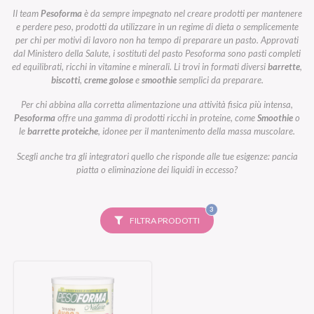
Il team
Pesoforma
è da sempre impegnato nel creare prodotti per mantenere
e perdere peso, prodotti da utilizzare in un regime di dieta o semplicemente
per chi per motivi di lavoro non ha tempo di preparare un pasto. Approvati
dal Ministero della Salute, i sostituti del pasto Pesoforma sono pasti completi
ed equilibrati, ricchi in vitamine e minerali. Li trovi in formati diversi
barrette
,
biscotti
,
creme golose
e
smoothie
semplici da preparare.
Per chi abbina alla corretta alimentazione una attività fisica più intensa,
Pesoforma
offre una gamma di prodotti ricchi in proteine, come
Smoothie
o
le
barrette proteiche
, idonee per il mantenimento della massa muscolare.
Scegli anche tra gli integratori quello che risponde alle tue esigenze: pancia
piatta o eliminazione dei liquidi in eccesso?
FILTRI
3
SELEZIONATI
FILTRA PRODOTTI