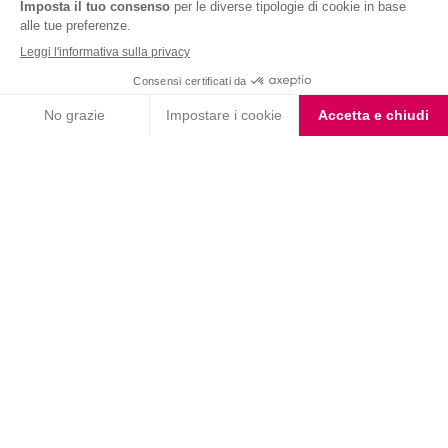
Nutrition & Sante' Italia Spa
via Gioacchino Rossini 1/A
20045 Lainate (MI)
Servizio consumatori:
800-018124
Contatti
ORDINI TELEFONICI
800-018124
PRODOTTI