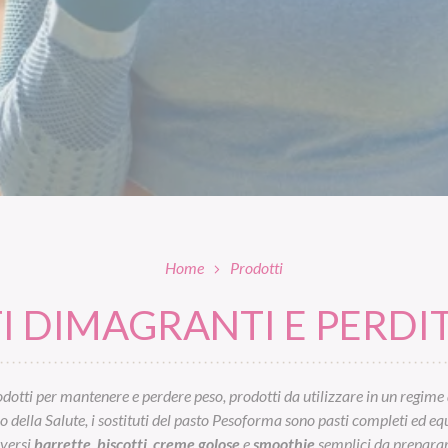
Home
Prodotti
 DIMAGRANTI E PERDIT
otti per mantenere e perdere peso, prodotti da utilizzare in un regime 
ella Salute, i sostituti del pasto Pesoforma sono pasti completi ed equil
iversi
barrette
,
biscotti
,
creme golose
e
smoothie
semplici da preparar