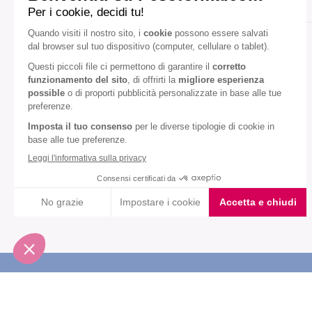
Gusto:
Caffè
Diete speciali:
Senza glutine
Senza olio di palma
VEDI TUTTI
Iscriviti alla newsletter