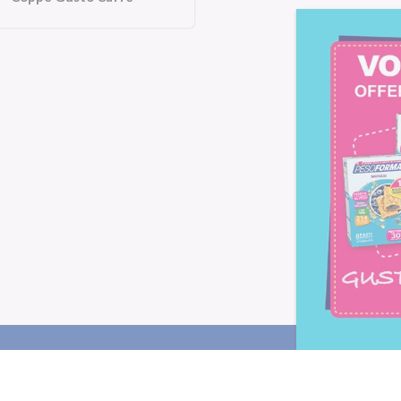
Letta l'
informativa privacy
, ac
alla newsletter periodica di Nu