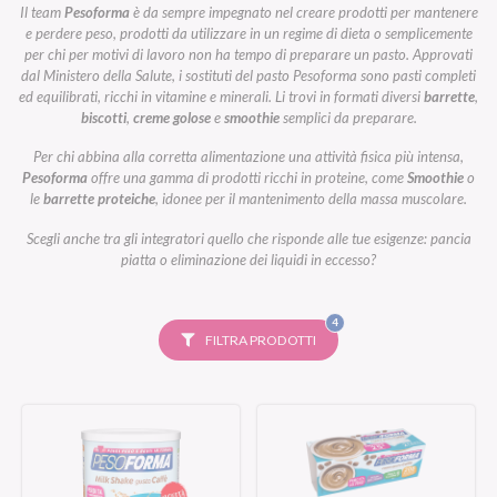
Il team
Pesoforma
è da sempre impegnato nel creare prodotti per mantenere
e perdere peso, prodotti da utilizzare in un regime di dieta o semplicemente
per chi per motivi di lavoro non ha tempo di preparare un pasto. Approvati
dal Ministero della Salute, i sostituti del pasto Pesoforma sono pasti completi
ed equilibrati, ricchi in vitamine e minerali. Li trovi in formati diversi
barrette
,
biscotti
,
creme golose
e
smoothie
semplici da preparare.
Per chi abbina alla corretta alimentazione una attività fisica più intensa,
Pesoforma
offre una gamma di prodotti ricchi in proteine, come
Smoothie
o
le
barrette proteiche
, idonee per il mantenimento della massa muscolare.
Scegli anche tra gli integratori quello che risponde alle tue esigenze: pancia
piatta o eliminazione dei liquidi in eccesso?
FILTRI
4
SELEZIONATI
FILTRA PRODOTTI