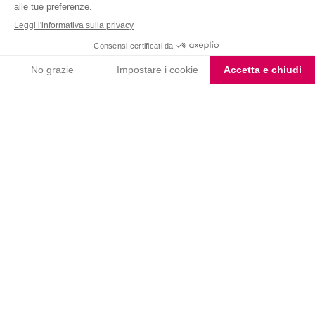
Nutrition & Sante' Italia Spa
via Gioacchino Rossini 1/A
20045 Lainate (MI)
Servizio consumatori:
800-018124
Contatti
ORDINI TELEFONICI
800-018124
PRODOTTI
LE LINEE