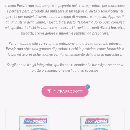
Il team
Pesoforma
è da sempre impegnato nel creare prodotti per mantenere
e perdere peso, prodotti da utilizzare in un regime di dieta o semplicemente
per chi per motivi di lavoro non ha tempo di preparare un pasto. Approvati
dal Ministero della Salute, i sostituti del pasto Pesoforma sono pasti completi
ed equilibrati, ricchi in vitamine e minerali. Li trovi in formati diversi
barrette
,
biscotti
,
creme golose
e
smoothie
semplici da preparare.
Per chi abbina alla corretta alimentazione una attività fisica più intensa,
Pesoforma
offre una gamma di prodotti ricchi in proteine, come
Smoothie
o
le
barrette proteiche
, idonee per il mantenimento della massa muscolare.
Scegli anche tra gli integratori quello che risponde alle tue esigenze: pancia
piatta o eliminazione dei liquidi in eccesso?
FILTRI
4
SELEZIONATI
FILTRA PRODOTTI