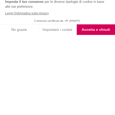
Nutrition & Sante' Italia Spa
via Gioacchino Rossini 1/A
20045 Lainate (MI)
Servizio consumatori:
800-018124
Contatti
ORDINI TELEFONICI
800-018124
PRODOTTI