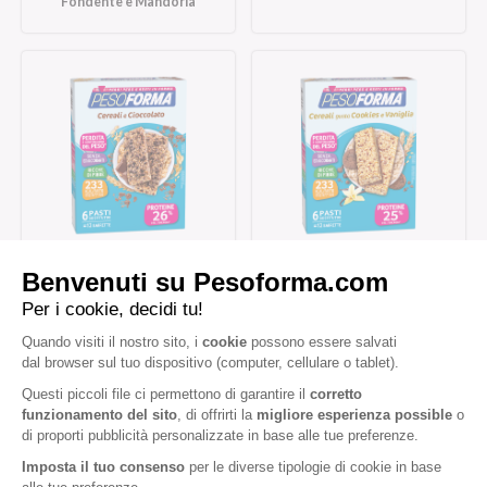
Fondente e Mandorla
Barrette ai Cereali e
Barrette cereali gusto
Cioccolato
cookies e vaniglia