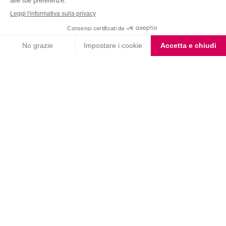
Choco Smoothie
Choco Shake
Biscotto gusto Cioccolato
Coppa Singola Extra
e Nocciola
Protein al Cioccolato