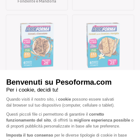
Fondente e Mandorla
Barrette ai Cereali e
Barrette cereali gusto
Cioccolato
cookies e vaniglia