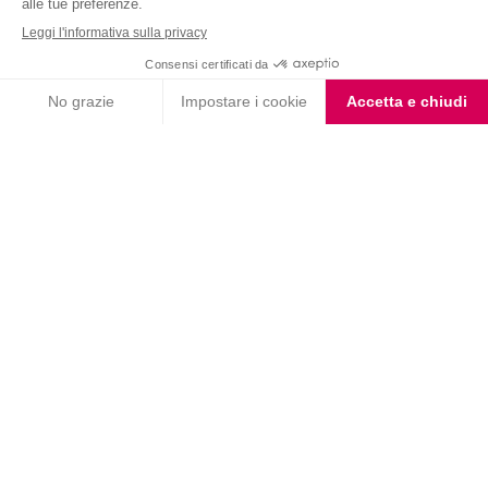
Choco Smoothie
Choco Shake
Biscotto gusto Cioccolato
Coppa Singola Extra
e Nocciola
Protein al Cioccolato