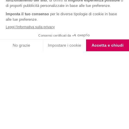
Barrette ai Cereali e
Barrette Extra Protein
Cioccolato
Cioccolato Bianco e Nero
Choco Smoothie
Choco Shake