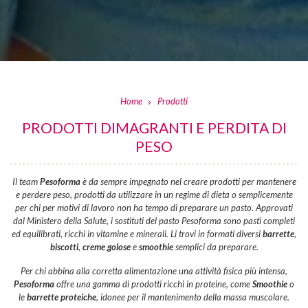
Home
Prodotti
PRODOTTI DIMAGRANTI E PERDITA DI
PESO
Il team
Pesoforma
è da sempre impegnato nel creare prodotti per mantenere
e perdere peso, prodotti da utilizzare in un regime di dieta o semplicemente
per chi per motivi di lavoro non ha tempo di preparare un pasto. Approvati
dal Ministero della Salute, i sostituti del pasto Pesoforma sono pasti completi
ed equilibrati, ricchi in vitamine e minerali. Li trovi in formati diversi
barrette
,
biscotti
,
creme golose
e
smoothie
semplici da preparare.
Per chi abbina alla corretta alimentazione una attività fisica più intensa,
Pesoforma
offre una gamma di prodotti ricchi in proteine, come
Smoothie
o
le
barrette proteiche
, idonee per il mantenimento della massa muscolare.