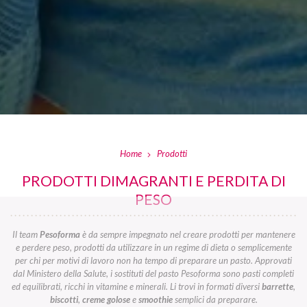
Home
Prodotti
PRODOTTI DIMAGRANTI E PERDITA DI
PESO
Il team
Pesoforma
è da sempre impegnato nel creare prodotti per mantenere
e perdere peso, prodotti da utilizzare in un regime di dieta o semplicemente
per chi per motivi di lavoro non ha tempo di preparare un pasto. Approvati
dal Ministero della Salute, i sostituti del pasto Pesoforma sono pasti completi
ed equilibrati, ricchi in vitamine e minerali. Li trovi in formati diversi
barrette
,
biscotti
,
creme golose
e
smoothie
semplici da preparare.