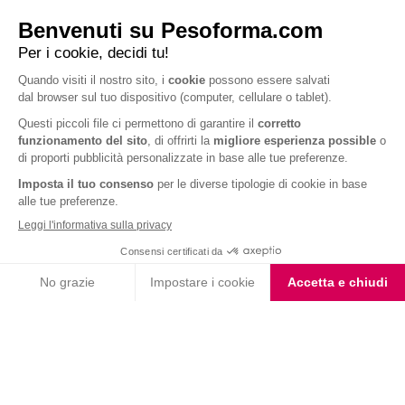
Barrette ai Cereali e
Choco Smoothie
Cioccolato
Choco Shake
Biscotto gusto Cioccolato
e Nocciola