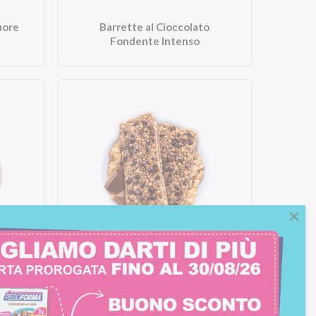
uore
Barrette al Cioccolato
Fondente Intenso
ti
Barrette ai Cereali e Cioccolato