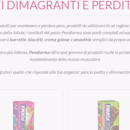
 DIMAGRANTI E PERDIT
otti per mantenere e perdere peso, prodotti da utilizzare in un regime 
ella Salute, i sostituti del pasto Pesoforma sono pasti completi ed equil
iversi
barrette
,
biscotti
,
creme golose
e
smoothie
semplici da preparar
sica più intensa,
Pesoforma
offre una gamma di prodotti ricchi in prot
mantenimento della massa muscolare.
egratori quello che risponde alle tue esigenze: pancia piatta o eliminazion