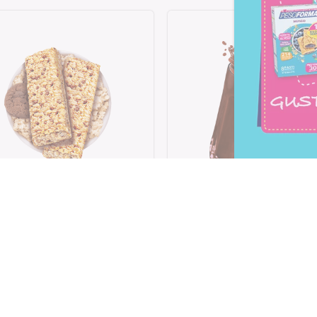
rette cereali gusto cookies
Choco Smoothie
e vaniglia