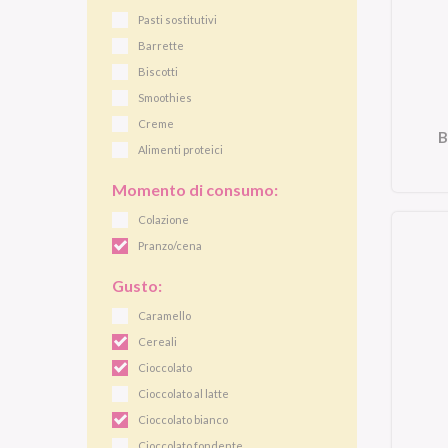
Pasti sostitutivi
Barrette
Biscotti
Smoothies
Creme
B
Alimenti proteici
Momento di consumo:
Colazione
Pranzo/cena
Gusto:
Caramello
Cereali
Cioccolato
Cioccolato al latte
Cioccolato bianco
Cioccolato fondente