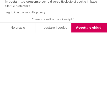
Nutrition & Sante' Italia Spa
via Gioacchino Rossini 1/A
20045 Lainate (MI)
Servizio consumatori:
800-018124
Contatti
ORDINI TELEFONICI
800-018124
PRODOTTI