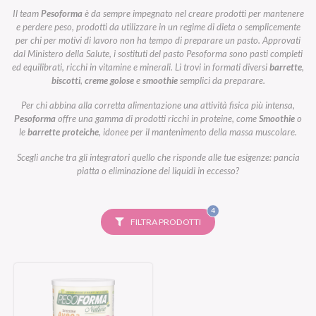
Il team
Pesoforma
è da sempre impegnato nel creare prodotti per mantenere
e perdere peso, prodotti da utilizzare in un regime di dieta o semplicemente
per chi per motivi di lavoro non ha tempo di preparare un pasto. Approvati
dal Ministero della Salute, i sostituti del pasto Pesoforma sono pasti completi
ed equilibrati, ricchi in vitamine e minerali. Li trovi in formati diversi
barrette
,
biscotti
,
creme golose
e
smoothie
semplici da preparare.
Per chi abbina alla corretta alimentazione una attività fisica più intensa,
Pesoforma
offre una gamma di prodotti ricchi in proteine, come
Smoothie
o
le
barrette proteiche
, idonee per il mantenimento della massa muscolare.
Scegli anche tra gli integratori quello che risponde alle tue esigenze: pancia
piatta o eliminazione dei liquidi in eccesso?
FILTRI
4
SELEZIONATI
FILTRA PRODOTTI