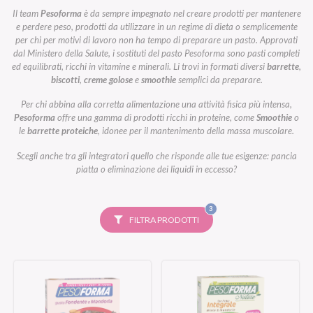
Il team
Pesoforma
è da sempre impegnato nel creare prodotti per mantenere
e perdere peso, prodotti da utilizzare in un regime di dieta o semplicemente
per chi per motivi di lavoro non ha tempo di preparare un pasto. Approvati
dal Ministero della Salute, i sostituti del pasto Pesoforma sono pasti completi
ed equilibrati, ricchi in vitamine e minerali. Li trovi in formati diversi
barrette
,
biscotti
,
creme golose
e
smoothie
semplici da preparare.
Per chi abbina alla corretta alimentazione una attività fisica più intensa,
Pesoforma
offre una gamma di prodotti ricchi in proteine, come
Smoothie
o
le
barrette proteiche
, idonee per il mantenimento della massa muscolare.
Scegli anche tra gli integratori quello che risponde alle tue esigenze: pancia
piatta o eliminazione dei liquidi in eccesso?
FILTRI
3
SELEZIONATI
FILTRA PRODOTTI