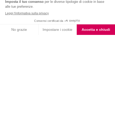
Nutrition & Sante' Italia Spa
via Gioacchino Rossini 1/A
20045 Lainate (MI)
Servizio consumatori:
800-018124
Contatti
ORDINI TELEFONICI
800-018124
PRODOTTI