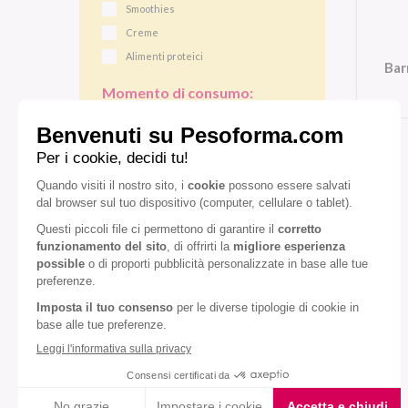
Smoothies
Creme
Alimenti proteici
Bar
Momento di consumo:
Colazione
Pranzo/cena
Gusto:
Caramello
Cereali
Vaniglia
Diete speciali:
Senza glutine
Senza olio di palma
VEDI TUTTI