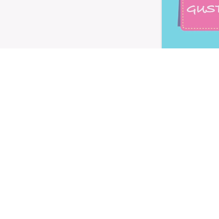
Letta l'
informativa privacy
, ac
alla newsletter periodica di Nu
TI
LE LINEE
utivi
Linea Gusto
Linea Nature
oteici
Linea Performa
Linea Extra Protein
 e dolcificanti