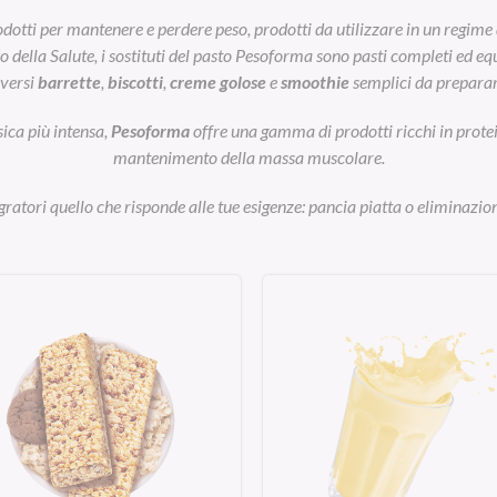
otti per mantenere e perdere peso, prodotti da utilizzare in un regime 
ella Salute, i sostituti del pasto Pesoforma sono pasti completi ed equil
iversi
barrette
,
biscotti
,
creme golose
e
smoothie
semplici da preparar
sica più intensa,
Pesoforma
offre una gamma di prodotti ricchi in prot
mantenimento della massa muscolare.
egratori quello che risponde alle tue esigenze: pancia piatta o eliminazion