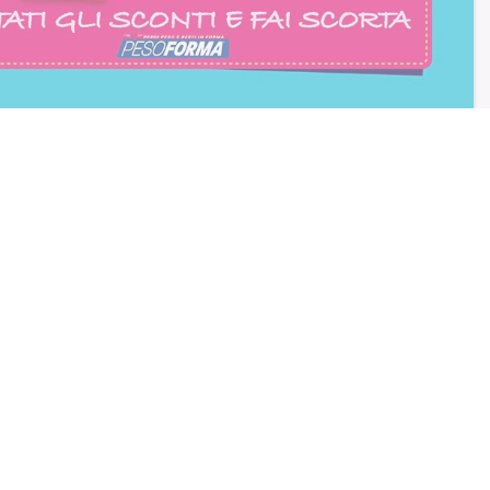
consento all'iscrizione
trition et Santé
BLOG
Diete e benessere
Focus prodotti
Ricette light
Fitness
Eventi e concorsi Pesoforma