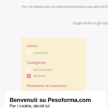
Per chi abbina alla corretta alimentazione una attività fi
Scegli anche tra gli int
Linea:
Linea Gusto
Categorie:
Pasti sostitutivi
Smoothies
Momento di consumo:
Colazione
Pranzo/cena