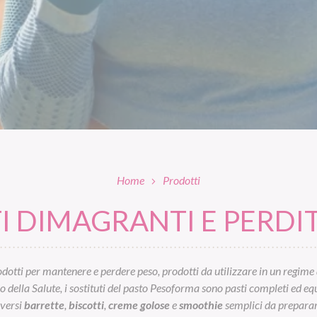
Home
Prodotti
 DIMAGRANTI E PERDIT
otti per mantenere e perdere peso, prodotti da utilizzare in un regime 
ella Salute, i sostituti del pasto Pesoforma sono pasti completi ed equil
iversi
barrette
,
biscotti
,
creme golose
e
smoothie
semplici da preparar