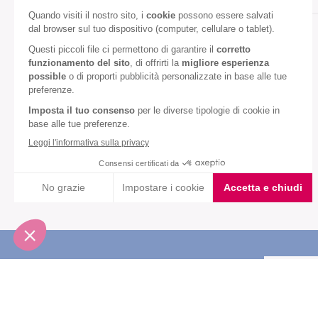
Gusto:
Vaniglia
Diete speciali:
Senza olio di palma
VEDI TUTTI
Iscriviti alla newsletter