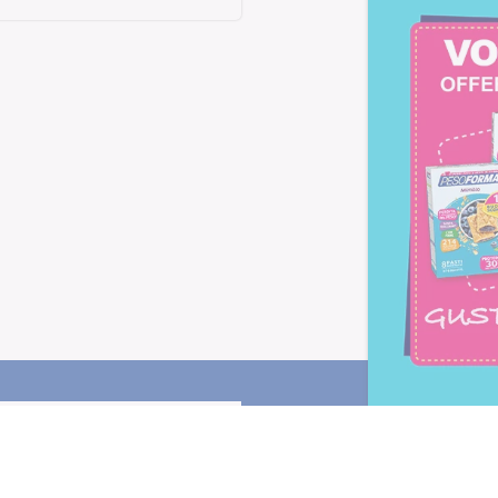
Letta l'
informativa privacy
, ac
alla newsletter periodica di Nu