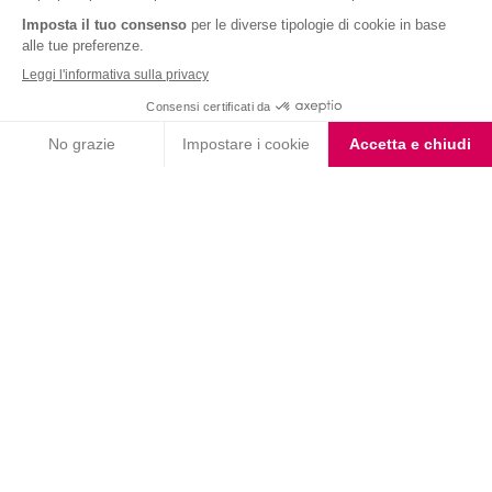
Nutrition & Sante' Italia Spa
via Gioacchino Rossini 1/A
20045 Lainate (MI)
Servizio consumatori:
800-018124
Contatti
ORDINI TELEFONICI
800-018124
PRODOTTI