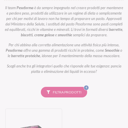
Il team
Pesoforma
è da sempre impegnato nel creare prodotti per mantenere
e perdere peso, prodotti da utilizzare in un regime di dieta o semplicemente
per chi per motivi di lavoro non ha tempo di preparare un pasto. Approvati
dal Ministero della Salute, i sostituti del pasto Pesoforma sono pasti completi
ed equilibrati, ricchi in vitamine e minerali. Li trovi in formati diversi
barrette
,
biscotti
,
creme golose
e
smoothie
semplici da preparare.
Per chi abbina alla corretta alimentazione una attività fisica più intensa,
Pesoforma
offre una gamma di prodotti ricchi in proteine, come
Smoothie
o
le
barrette proteiche
, idonee per il mantenimento della massa muscolare.
Scegli anche tra gli integratori quello che risponde alle tue esigenze: pancia
piatta o eliminazione dei liquidi in eccesso?
FILTRI
4
SELEZIONATI
FILTRA PRODOTTI