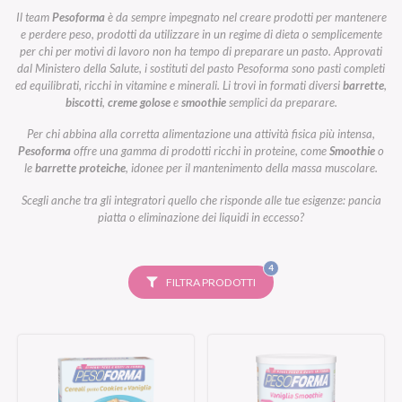
Il team
Pesoforma
è da sempre impegnato nel creare prodotti per mantenere
e perdere peso, prodotti da utilizzare in un regime di dieta o semplicemente
per chi per motivi di lavoro non ha tempo di preparare un pasto. Approvati
dal Ministero della Salute, i sostituti del pasto Pesoforma sono pasti completi
ed equilibrati, ricchi in vitamine e minerali. Li trovi in formati diversi
barrette
,
biscotti
,
creme golose
e
smoothie
semplici da preparare.
Per chi abbina alla corretta alimentazione una attività fisica più intensa,
Pesoforma
offre una gamma di prodotti ricchi in proteine, come
Smoothie
o
le
barrette proteiche
, idonee per il mantenimento della massa muscolare.
Scegli anche tra gli integratori quello che risponde alle tue esigenze: pancia
piatta o eliminazione dei liquidi in eccesso?
FILTRI
4
SELEZIONATI
FILTRA PRODOTTI