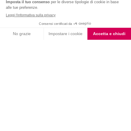
Nutrition & Sante' Italia Spa
via Gioacchino Rossini 1/A
20045 Lainate (MI)
Servizio consumatori:
800-018124
Contatti
ORDINI TELEFONICI
800-018124
PRODOTTI