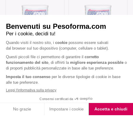
Choco Smoothie
Vaniglia Smoothie
Choco Shake
Biscotto gusto Cioccolato