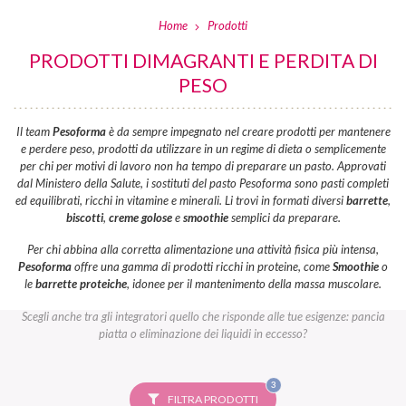
Home
Prodotti
PRODOTTI DIMAGRANTI E PERDITA DI
PESO
Il team
Pesoforma
è da sempre impegnato nel creare prodotti per mantenere
e perdere peso, prodotti da utilizzare in un regime di dieta o semplicemente
per chi per motivi di lavoro non ha tempo di preparare un pasto. Approvati
dal Ministero della Salute, i sostituti del pasto Pesoforma sono pasti completi
ed equilibrati, ricchi in vitamine e minerali. Li trovi in formati diversi
barrette
,
biscotti
,
creme golose
e
smoothie
semplici da preparare.
Per chi abbina alla corretta alimentazione una attività fisica più intensa,
Pesoforma
offre una gamma di prodotti ricchi in proteine, come
Smoothie
o
le
barrette proteiche
, idonee per il mantenimento della massa muscolare.
Scegli anche tra gli integratori quello che risponde alle tue esigenze: pancia
piatta o eliminazione dei liquidi in eccesso?
FILTRI
3
SELEZIONATI
FILTRA PRODOTTI