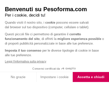
Barrette ai Cereali e
Choco Smoothie
Cioccolato
Choco Shake
Biscotto gusto Cioccolato
e Nocciola