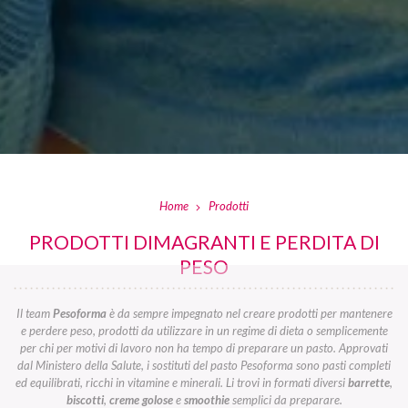
Home
Prodotti
PRODOTTI DIMAGRANTI E PERDITA DI
PESO
Il team
Pesoforma
è da sempre impegnato nel creare prodotti per mantenere
e perdere peso, prodotti da utilizzare in un regime di dieta o semplicemente
per chi per motivi di lavoro non ha tempo di preparare un pasto. Approvati
dal Ministero della Salute, i sostituti del pasto Pesoforma sono pasti completi
ed equilibrati, ricchi in vitamine e minerali. Li trovi in formati diversi
barrette
,
biscotti
,
creme golose
e
smoothie
semplici da preparare.