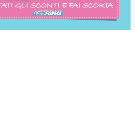
consento all'iscrizione
trition et Santé
BLOG
Diete e benessere
Focus prodotti
Ricette light
Fitness
Eventi e concorsi Pesoforma