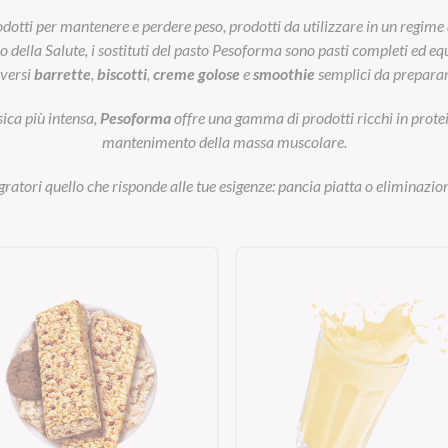
otti per mantenere e perdere peso, prodotti da utilizzare in un regime 
ella Salute, i sostituti del pasto Pesoforma sono pasti completi ed equil
iversi
barrette
,
biscotti
,
creme golose
e
smoothie
semplici da preparar
sica più intensa,
Pesoforma
offre una gamma di prodotti ricchi in prot
mantenimento della massa muscolare.
egratori quello che risponde alle tue esigenze: pancia piatta o eliminazion