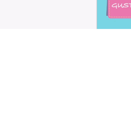
Letta l'
informativa privacy
, ac
alla newsletter periodica di Nu
TI
LE LINEE
utivi
Linea Gusto
Linea Nature
oteici
Linea Performa
Linea Extra Protein
 e dolcificanti