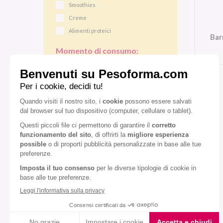
Smoothies
Creme
Alimenti proteici
Bar
Momento di consumo:
Colazione
Pranzo/cena
Gusto:
Caramello
Cereali
Vaniglia
Diete speciali:
Senza glutine
Senza olio di palma
VEDI TUTTI