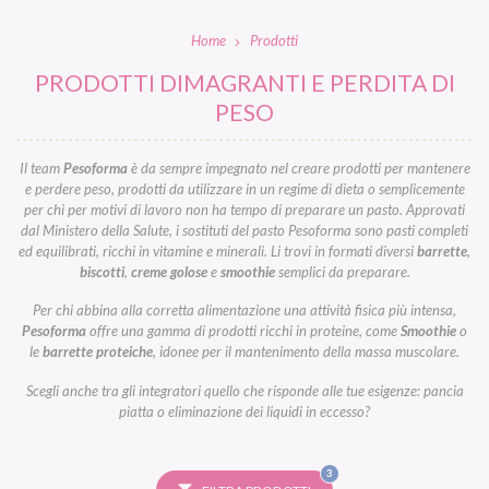
Home
Prodotti
PRODOTTI DIMAGRANTI E PERDITA DI
PESO
Il team
Pesoforma
è da sempre impegnato nel creare prodotti per mantenere
e perdere peso, prodotti da utilizzare in un regime di dieta o semplicemente
per chi per motivi di lavoro non ha tempo di preparare un pasto. Approvati
dal Ministero della Salute, i sostituti del pasto Pesoforma sono pasti completi
ed equilibrati, ricchi in vitamine e minerali. Li trovi in formati diversi
barrette
,
biscotti
,
creme golose
e
smoothie
semplici da preparare.
Per chi abbina alla corretta alimentazione una attività fisica più intensa,
Pesoforma
offre una gamma di prodotti ricchi in proteine, come
Smoothie
o
le
barrette proteiche
, idonee per il mantenimento della massa muscolare.
Scegli anche tra gli integratori quello che risponde alle tue esigenze: pancia
piatta o eliminazione dei liquidi in eccesso?
FILTRI
3
SELEZIONATI