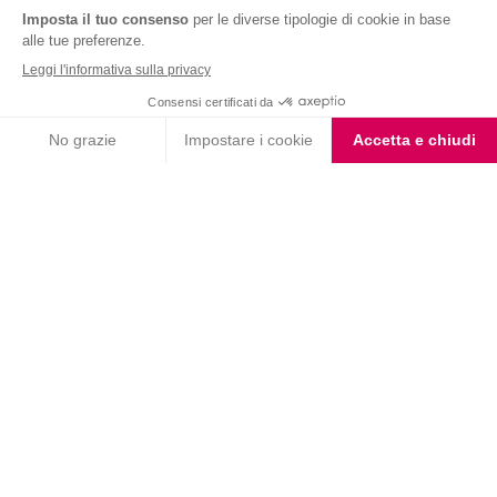
Iscriviti alla newsletter
Letta l'
informativa privacy
, acconsento all'iscrizione alla newsletter
periodica di Nutrition et Santé
Nutrition & Sante' Italia Spa
via Gioacchino Rossini 1/A
20045 Lainate (MI)
Servizio consumatori:
800-018124
Contatti