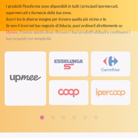
I prodotti Pesoforma sono disponibili in tutti i principali ipermercati,
supermercati e farmacie della tua zona.
Scorri tra le diverse insegne per trovare quella più vicina a te.
Se non li trovi nel tuo negozio di fiducia, puoi ordinarli direttamente su
Upmee
, il nuovo spazio dove ritrovare i tuoi prodotti abituali e continuare i
tuoi acquisti con semplicità.