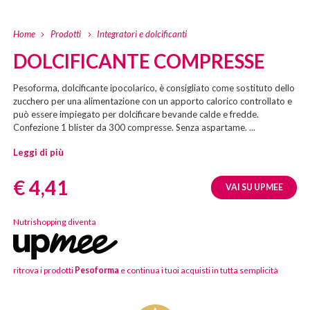
Home
Prodotti
Integratori e dolcificanti
DOLCIFICANTE COMPRESSE
Pesoforma, dolcificante ipocolarico, è consigliato come sostituto dello
zucchero per una alimentazione con un apporto calorico controllato e
può essere impiegato per dolcificare bevande calde e fredde.
Confezione 1 blister da 300 compresse. Senza aspartame. ...
Leggi di più
Prezzo:
€ 4,41
VAI SU UPMEE
Nutrishopping diventa
ritrova i prodotti
Pesoforma
e continua i tuoi acquisti in tutta semplicità