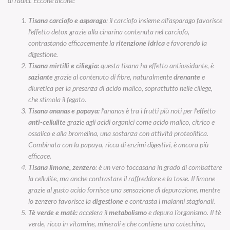
di radici. Eccone alcune:
Tisana carciofo e asparago
: il carciofo insieme all’asparago favorisce
l’effetto detox grazie alla cinarina contenuta nel carciofo,
contrastando efficacemente la
ritenzione idrica
e favorendo la
digestione.
Tisana mirtilli e ciliegia:
questa tisana ha effetto antiossidante, è
saziante
grazie al contenuto di fibre, naturalmente
drenante
e
diuretica per la presenza di acido malico, soprattutto nelle ciliege,
che stimola il fegato.
Tisana ananas e papaya:
l’ananas è tra i frutti più noti per l’effetto
anti-cellulite
grazie agli acidi organici come acido malico, citrico e
ossalico e alla bromelina, una sostanza con attività proteolitica.
Combinata con la papaya, ricca di enzimi digestivi, è ancora più
efficace.
Tisana limone, zenzero
: è un vero toccasana in grado di combattere
la cellulite, ma anche contrastare il raffreddore e la tosse. Il limone
grazie al gusto acido fornisce una sensazione di depurazione, mentre
lo zenzero favorisce la
digestione
e contrasta i malanni stagionali.
Tè verde e matè:
accelera il
metabolismo
e depura l’organismo. Il tè
verde, ricco in vitamine, minerali e che contiene una catechina,