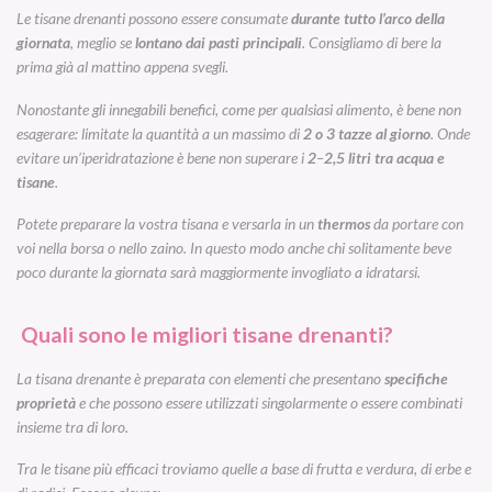
Le tisane drenanti possono essere consumate
durante tutto l’arco della
giornata
, meglio se
lontano dai pasti principali
. Consigliamo di bere la
prima già al mattino appena svegli.
Nonostante gli innegabili benefici, come per qualsiasi alimento, è bene non
esagerare: limitate la quantità a un massimo di
2 o 3 tazze al giorno
. Onde
evitare un’iperidratazione è bene non superare i
2
–
2,5 litri tra acqua e
tisane
.
Potete preparare la vostra tisana e versarla in un
thermos
da portare con
voi nella borsa o nello zaino. In questo modo anche chi solitamente beve
poco durante la giornata sarà maggiormente invogliato a idratarsi.
Quali sono le migliori tisane drenanti?
La tisana drenante è preparata con elementi che presentano
specifiche
proprietà
e che possono essere utilizzati singolarmente o essere combinati
insieme tra di loro.
Tra le tisane più efficaci troviamo quelle a base di frutta e verdura, di erbe e