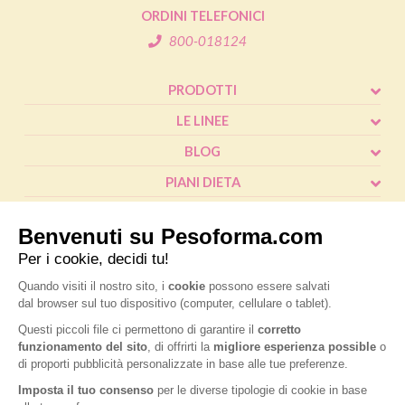
ORDINI TELEFONICI
800-018124
PRODOTTI
LE LINEE
BLOG
PIANI DIETA
SHOP
CALCOLO BMI
L'ESPERTO RISPONDE
FAQ
® Pesoforma
|
Legal and privacy
|
Cookie policy
|
Accessibilità
|
P.IVA
IT02787970124
|
Nutrition & Santé Italia S.p.A. a socio unico, soggetta a
direzione e coordinamento di Nardobel SAS
|
Made with passion by:
Sdm