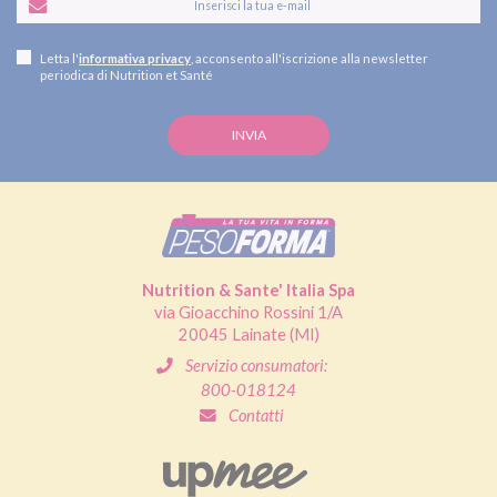
Letta l'
informativa privacy
, acconsento all'iscrizione alla newsletter
periodica di Nutrition et Santé
Nutrition & Sante' Italia Spa
via Gioacchino Rossini 1/A
20045 Lainate (MI)
Servizio consumatori:
800-018124
Contatti