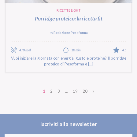
RICETTE LIGHT
Porridge proteico: la ricetta fit
by
Redazione Pesoforma
470 kcal
10 min.
4.5
Vuoi iniziare la giornata con energia, gusto e proteine? Il porridge
proteico di Pesoforma è […]
1
2
3
…
19
20
»
Iscriviti alla newsletter