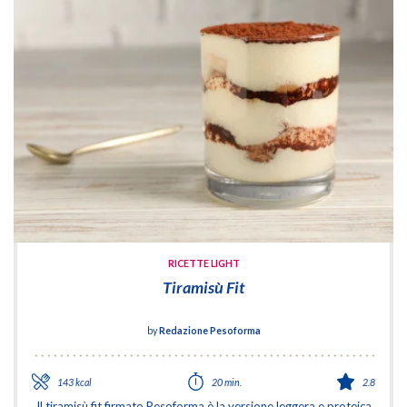
RICETTE LIGHT
Tiramisù Fit
by
Redazione Pesoforma
143 kcal
20 min.
2.8
Il tiramisù fit firmato Pesoforma è la versione leggera e proteica