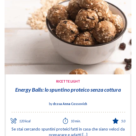
RICETTE LIGHT
Energy Balls: lo spuntino proteico senza cottura
by
dr.ssa Anna Cossovich
120 kcal
10 min.
5.0
Se stai cercando spuntini proteici fatti in casa che siano veloci da
preparare e adatti […]