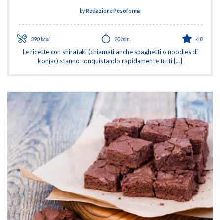
by
Redazione Pesoforma
390 kcal
20 min.
4.8
Le ricette con shirataki (chiamati anche spaghetti o noodles di
konjac) stanno conquistando rapidamente tutti […]