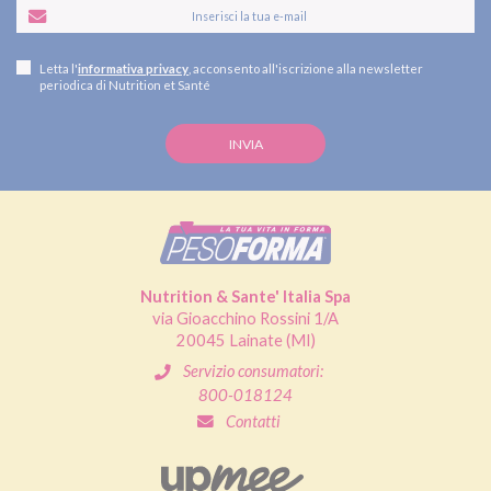
Letta l'
informativa privacy
, acconsento all'iscrizione alla newsletter
periodica di Nutrition et Santé
Nutrition & Sante' Italia Spa
via Gioacchino Rossini 1/A
20045 Lainate (MI)
Servizio consumatori:
800-018124
Contatti