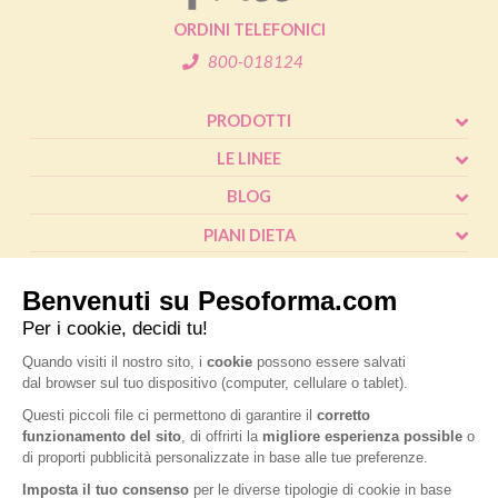
ORDINI TELEFONICI
800-018124
PRODOTTI
LE LINEE
BLOG
PIANI DIETA
SHOP
CALCOLO BMI
L'ESPERTO RISPONDE
FAQ
® Pesoforma
|
Legal and privacy
|
Cookie policy
|
Accessibilità
|
P.IVA
IT02787970124
|
Nutrition & Santé Italia S.p.A. a socio unico, soggetta a
direzione e coordinamento di Nardobel SAS
|
Made with passion by:
Sdm