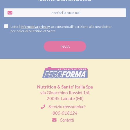
Letta l'
informativa privacy
, acconsento all'iscrizione alla newsletter
periodica di Nutrition et Santé
Nutrition & Sante' Italia Spa
via Gioacchino Rossini 1/A
20045 Lainate (MI)
Servizio consumatori:
800-018124
Contatti