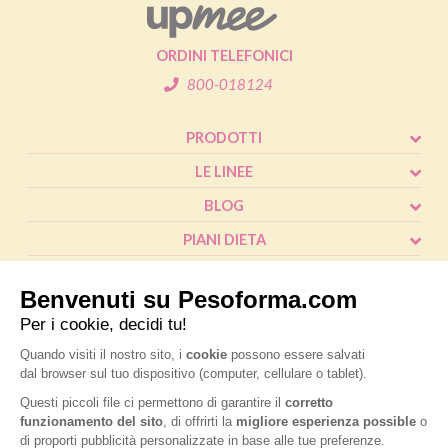
ORDINI TELEFONICI
800-018124
PRODOTTI
LE LINEE
BLOG
PIANI DIETA
SHOP
CALCOLO BMI
L'ESPERTO RISPONDE
FAQ
® Pesoforma
|
Legal and privacy
|
Cookie policy
|
Accessibilità
|
P.IVA
IT02787970124
|
Nutrition & Santé Italia S.p.A. a socio unico, soggetta a