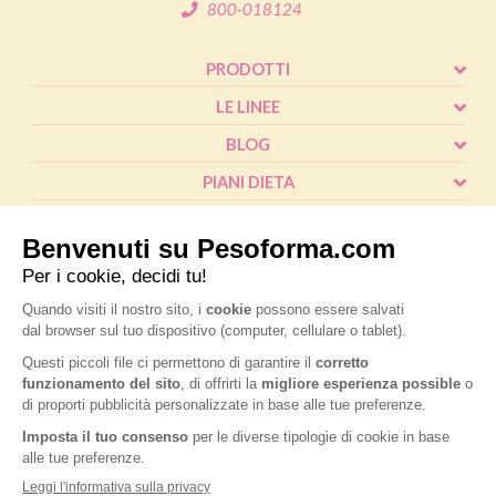
800-018124
PRODOTTI
LE LINEE
BLOG
PIANI DIETA
SHOP
CALCOLO BMI
L'ESPERTO RISPONDE
FAQ
® Pesoforma
|
Legal and privacy
|
Cookie policy
|
Accessibilità
|
P.IVA
IT02787970124
|
Nutrition & Santé Italia S.p.A. a socio unico, soggetta a
direzione e coordinamento di Nardobel SAS
|
Made with passion by:
Sdm