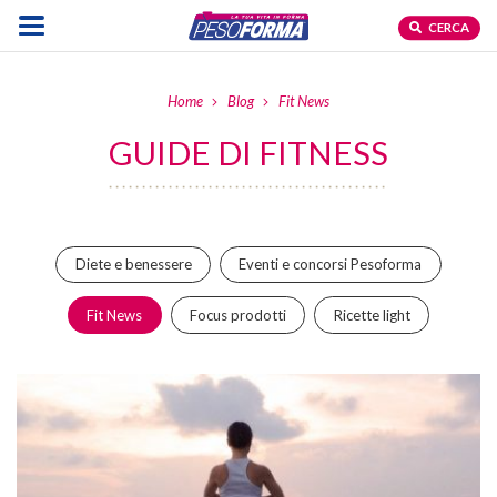
CERCA
Home
Blog
Fit News
GUIDE DI FITNESS
Diete e benessere
Eventi e concorsi Pesoforma
Fit News
Focus prodotti
Ricette light