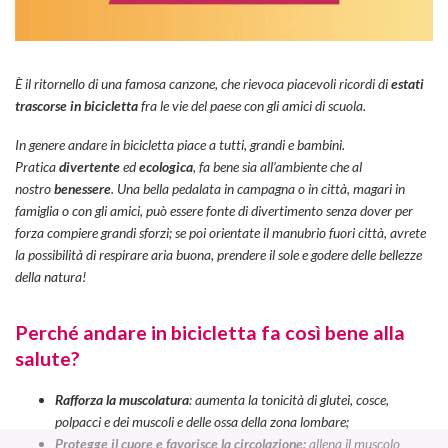
È il ritornello di una famosa canzone, che rievoca piacevoli ricordi di
estati
trascorse in bicicletta
fra le vie del paese con gli amici di scuola.
In genere andare in bicicletta piace a tutti, grandi e bambini.
Pratica
divertente
ed
ecologica
, fa bene sia all’ambiente che al
nostro
benessere
. Una bella pedalata in campagna o in città, magari in
famiglia o con gli amici, può essere fonte di divertimento senza dover per
forza compiere grandi sforzi; se poi orientate il manubrio fuori città, avrete
la possibilità di respirare aria buona, prendere il sole e godere delle bellezze
della natura!
Perché andare in bicicletta fa così bene alla
salute?
Rafforza la muscolatura
: aumenta la tonicità di glutei, cosce,
polpacci e dei muscoli e delle ossa della zona lombare;
Protegge il cuore e favorisce la circolazione:
allena il muscolo