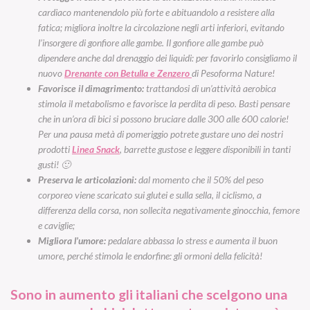
cardiaco mantenendolo più forte e abituandolo a resistere alla
fatica; migliora inoltre la circolazione negli arti inferiori, evitando
l’insorgere di gonfiore alle gambe. Il gonfiore alle gambe può
dipendere anche dal drenaggio dei liquidi: per favorirlo consigliamo il
nuovo
Drenante con Betulla e Zenzero
di Pesoforma Nature!
Favorisce il dimagrimento:
trattandosi di un’attività aerobica
stimola il metabolismo e favorisce la perdita di peso. Basti pensare
che in un’ora di bici si possono bruciare dalle 300 alle 600 calorie!
Per una pausa metà di pomeriggio potrete gustare uno dei nostri
prodotti
Linea Snack
, barrette gustose e leggere disponibili in tanti
gusti! 🙂
Preserva le articolazioni:
dal momento che il 50% del peso
corporeo viene scaricato sui glutei e sulla sella, il ciclismo, a
differenza della corsa, non sollecita negativamente ginocchia, femore
e caviglie;
Migliora l’umore:
pedalare abbassa lo stress e aumenta il buon
umore, perché stimola le endorfine: gli ormoni della felicità!
Sono in aumento gli italiani che scelgono una