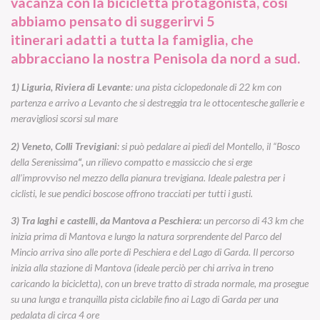
vacanza con la bicicletta protagonista, così
abbiamo pensato di suggerirvi
5
itinerari
adatti a tutta la famiglia, che
abbracciano la nostra Penisola da nord a sud.
1) Liguria, Riviera di Levante
: una pista ciclopedonale di 22 km con
partenza e arrivo a Levanto che si destreggia tra le ottocentesche gallerie e
meravigliosi scorsi sul mare
2) Veneto, Colli Trevigiani
: si può pedalare ai piedi del Montello, il “Bosco
della Serenissima
“,
un rilievo compatto e massiccio che si erge
all’improvviso nel mezzo della pianura trevigiana. Ideale palestra per i
ciclisti, le sue pendici boscose offrono tracciati per tutti i gusti.
3) Tra laghi e castelli, da Mantova a Peschiera:
un percorso di 43 km che
inizia prima di Mantova e lungo la natura sorprendente del Parco del
Mincio arriva sino alle porte di Peschiera e del Lago di Garda. Il percorso
inizia alla stazione di Mantova (ideale perciò per chi arriva in treno
caricando la bicicletta), con un breve tratto di strada normale, ma prosegue
su una lunga e tranquilla pista ciclabile fino ai Lago di Garda per una
pedalata di circa 4 ore