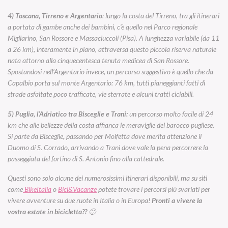
4) Toscana, Tirreno e Argentario
: lungo la costa del Tirreno, tra gli itinerari
a portata di gambe anche dei bambini, c’è quello nel Parco regionale
Migliarino, San Rossore e Massaciuccoli (Pisa). A lunghezza variabile (da 11
a 26 km), interamente in piano, attraversa questo piccola riserva naturale
nata attorno alla cinquecentesca tenuta medicea di San Rossore.
Spostandosi nell’Argentario invece, un percorso suggestivo è quello che da
Capalbio porta sul monte Argentario: 76 km, tutti pianeggianti fatti di
strade asfaltate poco trafficate, vie sterrate e alcuni tratti ciclabili.
5) Puglia, l’Adriatico tra Bisceglie e Trani:
un percorso molto facile di 24
km che alle bellezze della costa affianca le meraviglie del barocco pugliese.
Si parte da
Bisceglie
,
passando per Molfetta dove merita attenzione il
Duomo di S. Corrado, arrivando a Trani dove vale la pena percorrere la
passeggiata del fortino di S. Antonio fino alla cattedrale.
Questi sono solo alcune dei numerosissimi itinerari disponibili, ma su siti
come
BikeItalia
o
Bici&Vacanze
potete trovare i percorsi più svariati per
vivere avventure su due ruote in Italia o in Europa!
Pronti a vivere la
vostra estate in bicicletta??
🙂