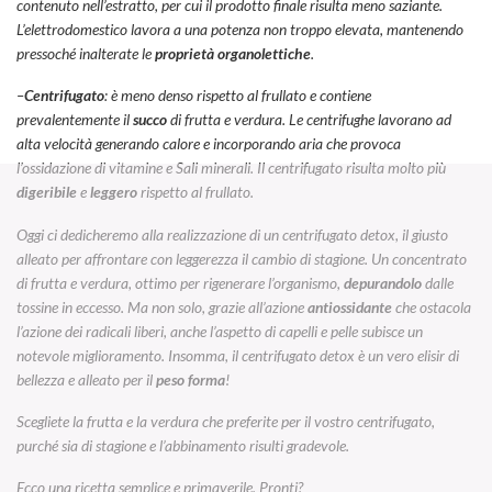
contenuto nell’estratto, per cui il prodotto finale risulta meno saziante.
L’elettrodomestico lavora a una potenza non troppo elevata, mantenendo
pressoché inalterate le
proprietà organolettiche
.
–
Centrifugato
: è meno denso rispetto al frullato e contiene
prevalentemente il
succo
di frutta e verdura. Le centrifughe lavorano ad
alta velocità generando calore e incorporando aria che provoca
l’ossidazione di vitamine e Sali minerali. Il centrifugato risulta molto più
digeribile
e
leggero
rispetto al frullato.
Oggi ci dedicheremo alla realizzazione di un centrifugato detox, il giusto
alleato per affrontare con leggerezza il cambio di stagione. Un concentrato
di frutta e verdura, ottimo per rigenerare l’organismo,
depurandolo
dalle
tossine in eccesso. Ma non solo, grazie all’azione
antiossidante
che ostacola
l’azione dei radicali liberi, anche l’aspetto di capelli e pelle subisce un
notevole miglioramento. Insomma, il centrifugato detox è un vero elisir di
bellezza e alleato per il
peso forma
!
Scegliete la frutta e la verdura che preferite per il vostro centrifugato,
purché sia di stagione e l’abbinamento risulti gradevole.
Ecco una ricetta semplice e primaverile. Pronti?