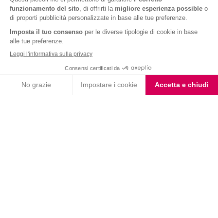
Suggeriamo il consumo dei centrifugati:
a digiuno per aumentare la loro azione depurativa o lontano
dai pasti, quindi a metà mattina o metà pomeriggio;
subito dopo averli preparati per beneficiare di tutte le
proprietà di frutta e verdura;
con frutta e verdura
di stagione
per la nostra salute;
con la
buccia
se si tratta di alimenti biologici, ma ricordatevi di
lavarla accuratamente;
aggiungendo
spezie
e erbe aromatiche. Lo zenzero ad esempio!
Infine, utilizzate le bucce residue ed eventuali
scarti di frutta
per realizzare graziosi biscotti o golose confetture.
VALUTA LA RICETTA