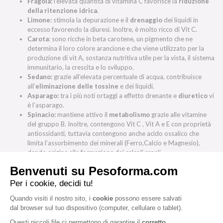
Fragola:
l’elevata quantità di vitamina C favorisce la
riduzione
della ritenzione idrica
.
Limone:
stimola la depurazione e il
drenaggio
dei liquidi in
eccesso favorendo la diuresi. Inoltre, è molto ricco di Vit C.
Carota
: sono ricche in beta carotene, un pigmento che ne
determina il loro colore arancione e che viene utilizzato per la
produzione di vit A, sostanza nutritiva utile per la vista, il sistema
immunitario, la crescita e lo sviluppo.
Sedano:
grazie all’elevata percentuale di acqua, contribuisce
all’
eliminazione delle tossine
e dei liquidi.
Asparago:
tra i più noti ortaggi a effetto drenante e
diuretico
vi
è l’asparago.
Spinacio:
mantiene attivo il
metabolismo
grazie alle vitamine
del gruppo B. Inoltre, contengono Vit C , Vit A e E con proprietà
antiossidanti, tuttavia contengono anche acido ossalico che
limita l’assorbimento dei minerali (Ferro,Calcio e Magnesio),
dando origine alla formazione dei calcoli renali.
Ananas:
è composta prevalentemente di acqua, quindi favorisce
l’eliminazione dei liquidi in eccesso ed è
ipocalorica
. Nel frutto,
ma soprattutto nel gambo si trova la bromelina, un insieme di
enzimi con attività proteolitica con effetti digestivi.
Consigli di Pesoforma