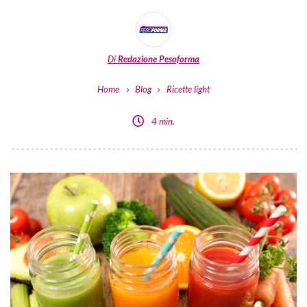
Di
Redazione Pesoforma
Home
Blog
Ricette light
4 min.