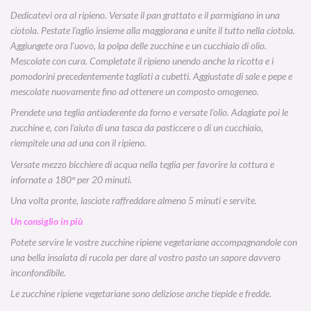
Dedicatevi ora al ripieno. Versate il pan grattato e il parmigiano in una
ciotola. Pestate l’aglio insieme alla maggiorana e unite il tutto nella ciotola.
Aggiungete ora l’uovo, la polpa delle zucchine e un cucchiaio di olio.
Mescolate con cura. Completate il ripieno unendo anche la ricotta e i
pomodorini precedentemente tagliati a cubetti. Aggiustate di sale e pepe e
mescolate nuovamente fino ad ottenere un composto omogeneo.
Prendete una teglia antiaderente da forno e versate l’olio. Adagiate poi le
zucchine e, con l’aiuto di una tasca da pasticcere o di un cucchiaio,
riempitele una ad una con il ripieno.
Versate mezzo bicchiere di acqua nella teglia per favorire la cottura e
infornate a 180° per 20 minuti.
Una volta pronte, lasciate raffreddare almeno 5 minuti e servite.
Un consiglio in più
Potete servire le vostre zucchine ripiene vegetariane accompagnandole con
una bella insalata di rucola per dare al vostro pasto un sapore davvero
inconfondibile.
Le zucchine ripiene vegetariane sono deliziose anche tiepide e fredde.