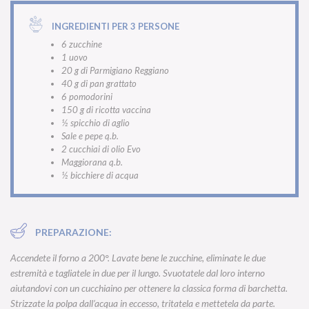
INGREDIENTI PER 3 PERSONE
6 zucchine
1 uovo
20 g di Parmigiano Reggiano
40 g di pan grattato
6 pomodorini
150 g di ricotta vaccina
½ spicchio di aglio
Sale e pepe q.b.
2 cucchiai di olio Evo
Maggiorana q.b.
½ bicchiere di acqua
PREPARAZIONE:
Accendete il forno a 200°. Lavate bene le zucchine, eliminate le due
estremità e tagliatele in due per il lungo. Svuotatele dal loro interno
aiutandovi con un cucchiaino per ottenere la classica forma di barchetta.
Strizzate la polpa dall’acqua in eccesso, tritatela e mettetela da parte.