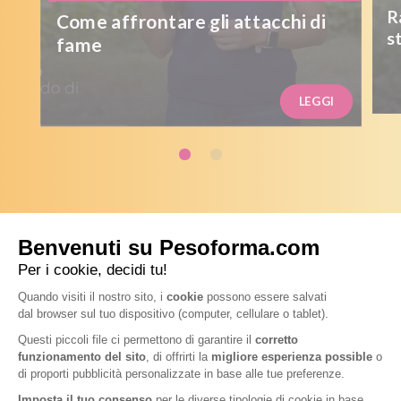
R
Come affrontare gli attacchi di
s
fame
LEGGI
Seguici su @pesoforma_officialpage