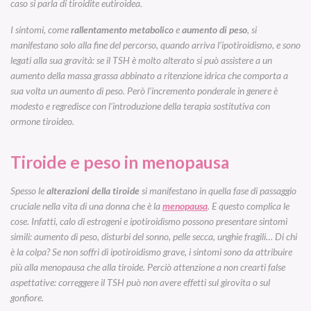
caso si parla di tiroidite eutiroidea.
I sintomi, come
rallentamento metabolico
e
aumento di peso
, si
manifestano solo alla fine del percorso, quando arriva l’ipotiroidismo, e sono
legati alla sua gravità: se il TSH è molto alterato si può assistere a un
aumento della massa grassa abbinato a ritenzione idrica che comporta a
sua volta un aumento di peso. Però l’incremento ponderale in genere è
modesto e regredisce con l’introduzione della terapia sostitutiva con
ormone tiroideo.
Tiroide e peso in menopausa
Spesso le
alterazioni della tiroide
si manifestano in quella fase di passaggio
cruciale nella vita di una donna che è la
menopausa
. E questo complica le
cose. Infatti, calo di estrogeni e ipotiroidismo possono presentare sintomi
simili: aumento di peso, disturbi del sonno, pelle secca, unghie fragili… Di chi
è la colpa? Se non soffri di ipotiroidismo grave, i sintomi sono da attribuire
più alla menopausa che alla tiroide. Perciò attenzione a non crearti false
aspettative: correggere il TSH può non avere effetti sul girovita o sul
gonfiore.