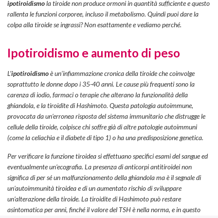
ipotiroidismo
la tiroide non produce ormoni in quantità sufficiente e questo
rallenta le funzioni corporee, incluso il metabolismo. Quindi puoi dare la
colpa alla tiroide se ingrassi? Non esattamente e vediamo perché.
Ipotiroidismo e aumento di peso
L’
ipotiroidismo
è un’infiammazione cronica della tiroide che coinvolge
soprattutto le donne dopo i 35-40 anni. Le cause più frequenti sono la
carenza di iodio, farmaci o terapie che alterano la funzionalità della
ghiandola, e la tiroidite di Hashimoto. Questa patologia autoimmune,
provocata da un’erronea risposta del sistema immunitario che distrugge le
cellule della tiroide, colpisce chi soffre già di altre patologie autoimmuni
(come la celiachia e il diabete di tipo 1) o ha una predisposizione genetica.
Per verificare la funzione tiroidea si effettuano specifici esami del sangue ed
eventualmente un’ecografia. La presenza di anticorpi antitiroidei non
significa di per sé un malfunzionamento della ghiandola ma è il segnale di
un’autoimmunità tiroidea e di un aumentato rischio di sviluppare
un’alterazione della tiroide. La tiroidite di Hashimoto può restare
asintomatica per anni, finché il valore del TSH è nella norma, e in questo