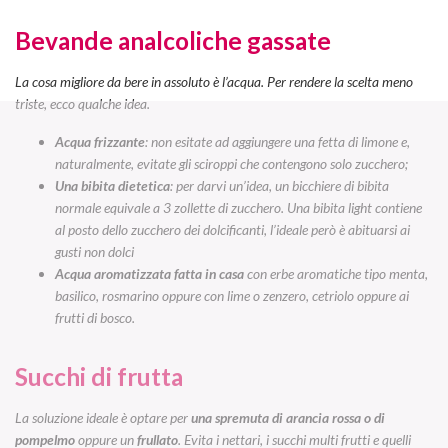
Bevande analcoliche gassate
La cosa migliore da bere in assoluto è l’acqua. Per rendere la scelta meno
triste, ecco qualche idea.
Acqua frizzante
: non esitate ad aggiungere una fetta di limone e,
naturalmente, evitate gli sciroppi che contengono solo zucchero;
Una bibita dietetica
: per darvi un’idea, un bicchiere di bibita
normale equivale a 3 zollette di zucchero
. Una bibita light contiene
al posto dello zucchero dei dolcificanti, l’ideale però è abituarsi ai
gusti non dolci
Acqua aromatizzata fatta in casa
con erbe aromatiche tipo menta,
basilico, rosmarino oppure con lime o zenzero, cetriolo oppure ai
frutti di bosco.
Succhi di frutta
La soluzione ideale è optare per
una spremuta di arancia rossa o di
pompelmo
oppure un
frullato
. Evita i nettari, i succhi multi frutti e quelli