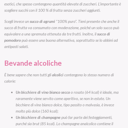
esotici, che spesso contengono quantità elevate di zuccheri. L’importante è
scegliere succhi con il 100 % di frutta senza zuccheri aggiunti.
Scegli invece un
succo di agrumi
“100% puro”. Tieni presente che anche il
succo di frutta va consumato con moderazione, poiché un solo succo può
equivalere a una spremuta ottenuta da tre frutti. Inoltre, il
succo di
pomodoro
può essere una buona alternativa, soprattutto se lo abbini ad
antipasti salati.
Bevande alcoliche
È bene sapere che non tutti gli
alcolici
contengono lo stesso numero di
calorie:
Un bicchiere di vino bianco secco
o rosato (64 kcal) è ideale, ma
raramente viene servito come aperitivo, se non in estate. Un
bicchiere di vino bianco dolce, tipo passito o malvasia, è invece
molto più dolce (160 kcal);
Un bicchiere di champagne
può far parte dei festeggiamenti,
purché sia brut (85 kcal). Lo champagne analcolico contiene il