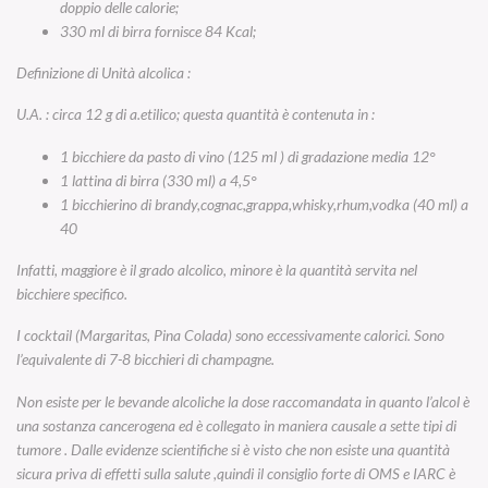
doppio delle calorie;
330 ml di birra fornisce 84 Kcal;
Definizione di Unità alcolica :
U.A. : circa 12 g di a.etilico; questa quantità è contenuta in :
1 bicchiere da pasto di vino (125 ml ) di gradazione media 12°
1 lattina di birra (330 ml) a 4,5°
1 bicchierino di brandy,cognac,grappa,whisky,rhum,vodka (40 ml) a
40
Infatti, maggiore è il grado alcolico, minore è la quantità servita nel
bicchiere specifico.
I cocktail (Margaritas, Pina Colada) sono eccessivamente calorici. Sono
l’equivalente di 7-8 bicchieri di champagne.
Non esiste per le bevande alcoliche la dose raccomandata in quanto l’alcol è
una sostanza cancerogena ed è collegato in maniera causale a sette tipi di
tumore . Dalle evidenze scientifiche si è visto che non esiste una quantità
sicura priva di effetti sulla salute ,quindi il consiglio forte di OMS e IARC è