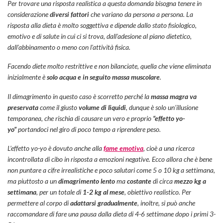
Per trovare una risposta realistica a questa domanda bisogna tenere in
considerazione
diversi fattori
che variano da persona a persona. La
risposta alla dieta è molto soggettiva e dipende dallo stato fisiologico,
emotivo e di salute in cui ci si trova, dall’adesione al piano dietetico,
dall’abbinamento o meno con l’attività fisica.
Facendo diete molto restrittive e non bilanciate, quella che viene eliminata
inizialmente è
solo acqua e in seguito massa muscolare
.
Il dimagrimento in questo caso è scorretto perché la
massa magra va
preservata
come il giusto
volume di liquidi
, dunque è solo un’illusione
temporanea, che rischia di causare un vero e proprio
“effetto yo-
yo”
portandoci nel giro di poco tempo a riprendere peso.
L’effetto yo-yo è dovuto anche alla
fame emotiva
, cioè a una ricerca
incontrollata di cibo in risposta a emozioni negative. Ecco allora che è bene
non puntare a cifre irrealistiche e poco salutari come 5 o 10 kg a settimana,
ma piuttosto a un
dimagrimento lento
ma
costante
di circa
mezzo kg a
settimana
, per un totale di
1-2 kg al mese
, obiettivo realistico. Per
permettere al corpo di
adattarsi gradualmente
, inoltre, si può anche
raccomandare di fare una pausa dalla dieta di 4-6 settimane dopo i primi 3-