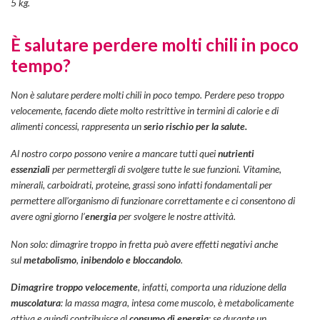
5 kg.
È salutare perdere molti chili in poco
tempo?
Non è salutare perdere molti chili in poco tempo. Perdere peso troppo
velocemente, facendo diete molto restrittive in termini di calorie e di
alimenti concessi, rappresenta un
serio rischio per la salute.
Al nostro corpo possono venire a mancare tutti quei
nutrienti
essenziali
per permettergli di svolgere tutte le sue funzioni. Vitamine,
minerali, carboidrati, proteine, grassi sono infatti fondamentali per
permettere all’organismo di funzionare correttamente e ci consentono di
avere ogni giorno l’
energia
per svolgere le nostre attività.
Non solo: dimagrire troppo in fretta può avere effetti negativi anche
sul
metabolismo
,
inibendolo e bloccandolo
.
Dimagrire troppo velocemente
, infatti, comporta una riduzione della
muscolatura
: la massa magra, intesa come muscolo, è metabolicamente
attiva e quindi contribuisce al
consumo di energia
; se durante un