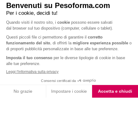
9. Un piano dieta personalizzato
Come abbiamo visto, per ottenere tutti i benefici di una
dieta bilanciata
e
rispettosa del nostro corpo è bene prima di tutto non porsi obiettivi
irrealistici.
Invece, è indispensabile fare delle
scelte consapevoli ogni giorno
, di
un’
alimentazione sana ed equilibrata
e di uno
stile di vita attivo
, gli alleati
principali della propria remise en forme.
Per venire incontro alle esigenze di chi si avvicina per la prima volta alla
dieta o per chi cerca una soluzione pensata appositamente per le proprie
esigenze,
Pesoforma
offre la possibilità a tutti di verificare a quale categoria
di peso si appartiene attraverso il
calcolo BMI
.
Il
BMI
, ovvero
Body Mass Index
, corrisponde all’Indice di Massa Corporea
ed è un valore numerico molto utile per conoscere in quale fascia di peso ci
si trova e individuare la soluzione migliore. Grazie a questo valore, infatti,
sarà poi possibile richiedere un
piano dieta personalizzato
, gratuito e,
soprattutto, ben studiato e bilanciato.