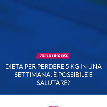
CATEGORIA:
DIETE E BENESSERE
DIETA PER PERDERE 5 KG IN UNA
SETTIMANA: È POSSIBILE E
SALUTARE?