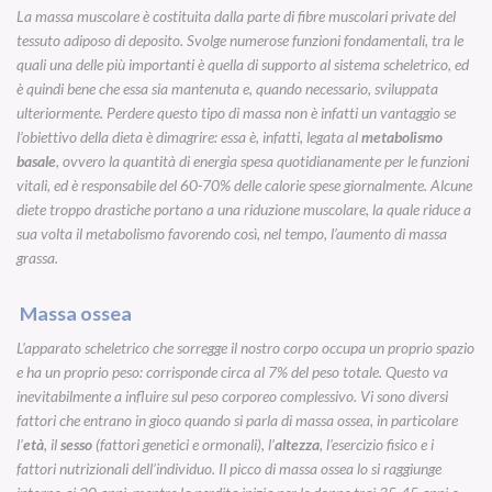
La massa muscolare è costituita dalla parte di fibre muscolari private del
tessuto adiposo di deposito. Svolge numerose funzioni fondamentali, tra le
quali una delle più importanti è quella di supporto al sistema scheletrico, ed
è quindi bene che essa sia mantenuta e, quando necessario, sviluppata
ulteriormente. Perdere questo tipo di massa non è infatti un vantaggio se
l’obiettivo della dieta è dimagrire: essa è, infatti, legata al
metabolismo
basale
, ovvero la quantità di energia spesa quotidianamente per le funzioni
vitali, ed è responsabile del 60-70% delle calorie spese giornalmente. Alcune
diete troppo drastiche portano a una riduzione muscolare, la quale riduce a
sua volta il metabolismo favorendo così, nel tempo, l’aumento di massa
grassa.
Massa ossea
L’apparato scheletrico che sorregge il nostro corpo occupa un proprio spazio
e ha un proprio peso: corrisponde circa al 7% del peso totale. Questo va
inevitabilmente a influire sul peso corporeo complessivo. Vi sono diversi
fattori che entrano in gioco quando si parla di massa ossea, in particolare
l’
età
, il
sesso
(fattori genetici e ormonali), l’
altezza
, l’esercizio fisico e i
fattori nutrizionali dell’individuo. Il picco di massa ossea lo si raggiunge