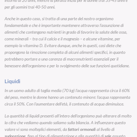
intorno ai 20 anni, mentre la perdita inizia per le donne trai 35-45 anni e
per gli uomini trai 40-50 anni.
Anche in questo caso, si tratta di una parte del nostro organismo
fondamentale e che è importante mantenere attraverso l’assunzione di
alimenti che contengano nutrienti in grado di favorire la salute delle ossa,
come minerali – tra cui il calcio e il magnesio – e alcune vitamine, per
esempio la vitamina D. Evitare dunque, anche in questi, casi diete che
propongono la rimozione completa di alcuni alimenti specifici, in quanto
potrebbero portare a una carenza di macronutrienti essenziali per il
benessere dell’organismo e per lo svolgimento delle sue funzioni quotidiane.
Liquidi
In un uomo adulto di taglia media (70 kg) l’acqua rappresenta circa il 60%
del peso, mentre le donne hanno un contenuto minore: l’acqua rappresenta
circa il 50%. Con l’aumentare dell’età, il contenuto di acqua diminuisce.
La quantità di liquidi presenti all’intero dell’organismo può alterare di molto
la cifra che vediamo quando saliamo sulla bilancia. A influenzare questo
valore vi sono molteplici elementi, da
fattori ormonali
al livello di
sudorazione
, fino al tipo di alimentazione e alla quantità di
sale
assunto.