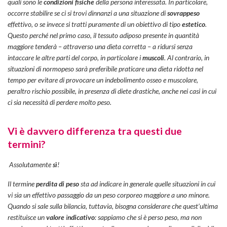
quali sono le
condizioni fisiche
della persona interessata. In particolare,
occorre stabilire se ci si trovi dinnanzi a una situazione di
sovrappeso
effettivo, o se invece si tratti puramente di un obiettivo di tipo
estetico
.
Questo perché nel primo caso, il tessuto adiposo presente in quantità
maggiore tenderà – attraverso una dieta corretta – a ridursi senza
intaccare le altre parti del corpo, in particolare i
muscoli
. Al contrario, in
situazioni di normopeso sarà preferibile praticare una dieta ridotta nel
tempo per evitare di provocare un indebolimento osseo e muscolare,
peraltro rischio possibile, in presenza di diete drastiche, anche nei casi in cui
ci sia necessità di perdere molto peso.
Vi è davvero differenza tra questi due
termini?
Assolutamente
sì
!
Il termine
perdita di peso
sta ad indicare in generale quelle situazioni in cui
vi sia un effettivo passaggio da un peso corporeo maggiore a uno minore.
Quando si sale sulla bilancia, tuttavia, bisogna considerare che quest’ultima
restituisce un
valore
i
ndicativo
: sappiamo che si è perso peso, ma non