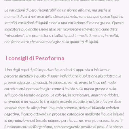
Le variazioni di peso riscontrabili da un giorno all’altro, ma anche in
momenti diversi nell’arco della stessa giornata, sono dunque spesso legate a
semplici variazioni di liquidi e non a una variazione di massa grassa. Questo
indicatore può anche essere utile per riconoscere ed evitare alcune diete
“miracolose”, che promettono risultati quasi immediati ma che, in realtà,
non fanno altro che andare ad agire sulla quantità di liquidi.
I consigli di Pesoforma
Uno degli aspetti più importanti quando ci si appresta a iniziare un
percorso dietetico è quello di saper individuare la soluzione più adatta alle
proprie esigenze individuali. In generale, per ritrovare la linea nel modo
corretto sarà necessario agire come si è visto sulla
massa grassa
e sullo
sviluppo del tessuto adiposo. Le
calorie
, in particolare, andranno ridotte,
arrivando a un rapporto tra quelle assunte e quelle bruciate a favore delle
seconde rispetto alle prime. In questo scenario, detto di
bilancio calorico
negativo
, il corpo attiverà un
processo catabolico
mediante il quale inizierà
la degradazione del tessuto adiposo per ricavarne l’energia necessaria per il
funzionamento dell’organismo, con conseguente perdita di peso. Allo stesso