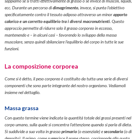
sappiamo se si tratti effettivamente di grasso o se invece di muscoli, liquidi,
ecc. Durante un percorso di
dimagrimento
, invece, si punta l’obiettivo
specificatamente contro il tessuto adiposo attraverso un minor
apporto
calorico e un corretto equilibrio tra i diversi macronutrienti
. Questo
approccio permette di ridurre solo il grasso corporeo in eccesso,
mantenendo e – in alcuni casi – favorendo lo sviluppo della massa
muscolare, senza quindi sbilanciare l’equilibrio del corpo in tutte le sue
funzioni.
La composizione corporea
Come si è detto, il peso corporeo è costituito da tutta una serie di diversi
componenti che sono parte integrante del nostro organismo. Vediamoli
insieme nel dettaglio.
Massa grassa
Con questo termine viene indicata la quantità totale dei grassi presenti nel
corpo umano, sulla quale si concentra l’attenzione quando si parla di dieta.
Si suddivide a sua volta in grasso
primario
(o
essenziale
) e
secondario
(o
di
deposito
). Il primo, come suggerisce il nome stesso, corrisponde alla quota