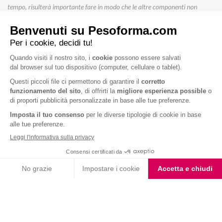
tempo, risulterà importante fare in modo che le altre componenti non
vengano intaccate negativamente, con particolare attenzione alla
massa
muscolare
.
Per venire incontro a queste esigenze,
Pesoforma
propone una serie di
prodotti studiati appositamente per aiutare a dimagrire senza rinunciare al
gusto e senza incorrere in carenze nutrizionali. Per chi cerca una bevanda
avvolgente e facile da preparare, il
Choco Smoothie Pesoforma
rappresenta
la scelta perfetta. Un delizioso smoothie
ricco di proteine
e
fibre
, adatto o
a pranzo o a colazione per iniziare la giornata con il piede giusto. In più,
presenta
solo 202 kcal
ed è preparato
senza olio di palma
ne’
edulcoranti
,
ottimo sia per il controllo che il mantenimento del peso.
Per chi, invece, preferisce uno snack sfizioso, equilibrato e dal gusto unico, le
Gallette con Cioccolato Bianco e Frutti di Bosco Pesoforma
non possono
proprio mancare. Deliziose gallette di riso integrale, naturalmente
ricche di
fibre
, dove il gusto unico del
cioccolato bianco
incontra la freschezza dei
frutti di bosco
, in uno snack pronto a diventare la vostra pausa di golosità.
In più, grazie al pratico
formato tascabile
, sono l’ideale da portare sempre
con sé anche fuori casa per una merenda leggera da sole
78 kcal
per
galletta!