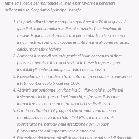
fame
ed è ideale per mantenere la linea e per favorire il benessere
dell’organismo. Scopriamo i principali benefici.
Proprietà
diuretiche
: è composto quasi per il 90% di acqua ed è
quindi utile per stimolare la diuresi e favorire l’eliminazione di
tossine. È quindi un ottimo alleato per combattere la ritenzione
idrica. Inoltre, contiene in buone quantità minerali come potassio,
calcio, magnesio e fosforo.
Aumenta il
senso di sazietà
: grazie al buon contenuto di fibre, il
finocchio favorisce il senso di sazietà in breve tempo e le fibre
insolubili gli conferiscono quella tipica croccantezza.
È
ipocalorico
: il finocchio è l’alimento con meno apporto energetico,
infatti, contiene solo 9Kcal per 100g.
Attività
antiossidante
: la vitamina C, i flavonoidi e i polifenoli
insieme al selenio, presenti nei finocchi, rinforzano il sistema
immunitario e contrastano l’attacco dei i radicali liberi.
Contiene vitamine del gruppo B che promuovono un buon
metabolismo energetico, i folati (Vit B9) sono invece utili
soprattutto nel periodo della gestazione e per un buon
funzionamento dell’apparato cardiovascolare.
Protezione del fegato
: gli olii ricavati a partire dai semi di finocchio