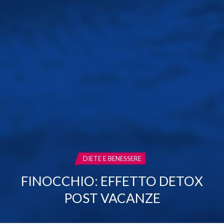
CATEGORIA:
DIETE E BENESSERE
FINOCCHIO: EFFETTO DETOX
POST VACANZE