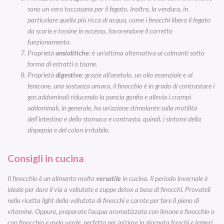
sono un vero toccasana per il fegato. Inoltre, la verdura, in
particolare quella più ricca di acqua, come i finocchi libera il fegato
da scorie e tossine in eccesso, favorendone il corretto
funzionamento.
Proprietà
ansiolitiche
: è un’ottima alternativa ai calmanti sotto
forma di estratti o tisane.
Proprietà
digestive
: grazie all’anetolo, un olio essenziale e al
fenicone, una sostanza amara, il finocchio è in grado di contrastare i
gas addominali riducendo la pancia gonfia e allevia i crampi
addominali, in generale, ha un’azione stimolante sulla motilità
dell’intestino e dello stomaco e contrasta, quindi, i sintomi della
dispepsia e del colon irritabile.
Consigli in cucina
Il finocchio è un alimento molto
versatile
in cucina. Il periodo invernale è
ideale per dare il via a vellutate e zuppe detox a base di finocchi. Provateli
nella ricetta light della
vellutata di finocchi e carote
per fare il pieno di
vitamine. Oppure, preparate
l’acqua aromatizzata con limone e finocchio
o
con finocchio e mela verde, perfetta per iniziare la giornata freschi e leggeri.