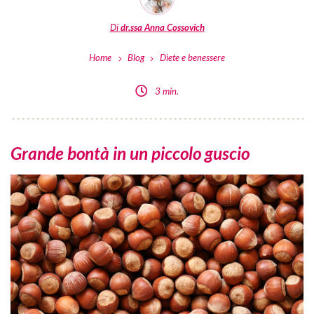
Di
dr.ssa Anna Cossovich
Home
Blog
Diete e benessere
3 min.
Grande bontà in un piccolo guscio