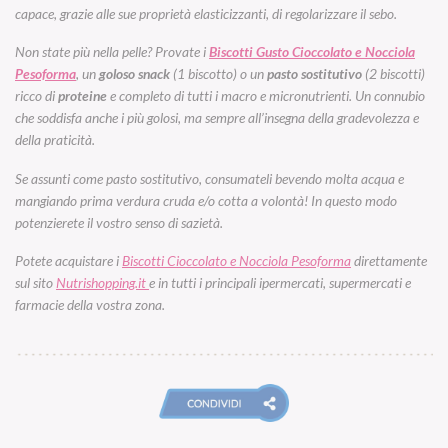
capace, grazie alle sue proprietà elasticizzanti, di regolarizzare il sebo.
Non state più nella pelle?
Provate i
Biscotti Gusto Cioccolato e Nocciola
Pesoforma
, un
goloso snack
(1 biscotto) o un
pasto sostitutivo
(2 biscotti)
ricco di
proteine
e completo
di tutti i macro e micronutrienti
. Un connubio
che soddisfa anche i più golosi, ma sempre all’insegna della
gradevolezza e
della praticità.
Se assunti come pasto sostitutivo, consumateli bevendo molta acqua
e
mangiando prima verdura cruda e/o cotta a volontà! In questo modo
potenzierete il vostro senso di sazietà.
Potete acquistare i
Biscotti Cioccolato e Nocciola Pesoforma
direttamente
sul sito
Nutrishopping.it
e in tutti i principali ipermercati, supermercati e
farmacie della vostra zona.