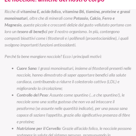
Ricche di
vitamina E, acido folico,
vitamina B6, tiamina,
proteine e grassi
monoinsaturi
, oltre che
di minerali come
Potassio, Calcio, Ferro e
Magnesio
,
queste piccole e croccanti delizie dal gusto vellutato portano con
loro un
tesoro di benefici
per il nostro organismo. In più,
contengono
composti bioattivi come i fitosteroli e i polifenoli (proantocianidine), i quali
svolgono importanti funzioni antiossidanti.
Perché fa bene mangiare nocciole? Ecco i principali motivi:
Cuore Sano
: I grassi monoinsaturi,
insieme ai fitosteroli
presenti nelle
nocciole, hanno dimostrato di saper apportare benefici alla salute
cardiaca, contribuendo a ridurre il colesterolo cattivo
(LDL)
e
migliorando la circolazione;
Controllo del Peso
: Assunte come spuntino (…e che spuntino!), le
nocciole sono una scelta gustosa che non va ad intaccare il
pesoforma (se assunte nelle quantità indicate), per una pausa sana
capace di saziare l’appetito,
grazie alla significativa presenza di fibre
e proteine;
Nutrizione per il Cervello
: Grazie all’acido folico, le nocciole possono
sostenere la salute del sistema nervoso, promuovendo la