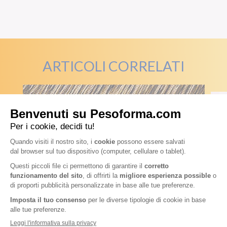
ARTICOLI CORRELATI
DIETE E BENESSERE
D