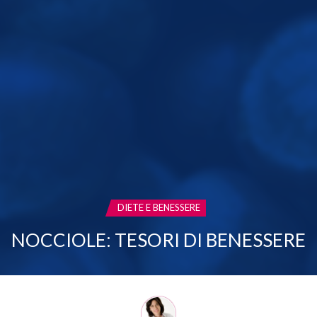
CATEGORIA:
DIETE E BENESSERE
NOCCIOLE: TESORI DI BENESSERE