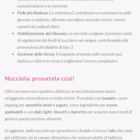
concentrazione e la memoria.
Pelle più Radiosa
: La vitamina E contribuisce a mantenere la pelle
giovane e radiante, offrendo una difesa naturale contro i danni
causati dai radicali liberi.
Stabilizzazione del Glucosio
: Le nocciole svolgono il prezioso ruolo
di regolazione dei livelli di zucchero nel sangue, contribuendo alla
prevenzione del diabete di tipo 2.
Gestione dello Stress
: Il magnesio presente nelle nocciole può
aiutare a ridurre lo stress e migliorare l’umore complessivo.
Nocciola: provatela così!
Oltre ad essere uno spuntino delizioso, le nocciole possono essere
un’aggiunta straordinaria a molte ricette. Provatela con
insalate
, come
topping per
smoothie bowl o yogurt
, come ingrediente per
creme
spalmabili
o con
dolci light
,
biscotti
o
barrette
per scoprire nuovi modi di
gustare questo
prezioso alimento
.
In aggiunta, dalle nocciole per spremitura a freddo si ricava l’
olio
che viene
poi utilizzato sia in campo alimentare che come prodotto di bellezza,