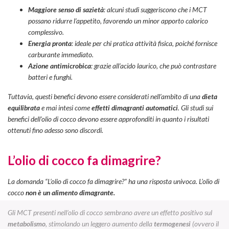
Maggiore senso di sazietà
: alcuni studi suggeriscono che i MCT
possano ridurre l’appetito, favorendo un minor apporto calorico
complessivo.
Energia pronta
: ideale per chi pratica attività fisica, poiché fornisce
carburante immediato.
Azione antimicrobica
: grazie all’acido laurico, che può contrastare
batteri e funghi.
Tuttavia, questi benefici devono essere considerati nell’ambito di una
dieta
equilibrata
e mai intesi come
effetti dimagranti automatici
. Gli studi sui
benefici dell’olio di cocco devono essere approfonditi in quanto i risultati
ottenuti fino adesso sono discordi.
L’olio di cocco fa dimagrire?
La domanda “L’olio di cocco fa dimagrire?” ha una risposta univoca. L’olio di
cocco
non è un alimento dimagrante.
Gli MCT presenti nell’olio di cocco sembrano avere un effetto positivo sul
metabolismo
, stimolando un leggero aumento della
termogenesi
(ovvero il