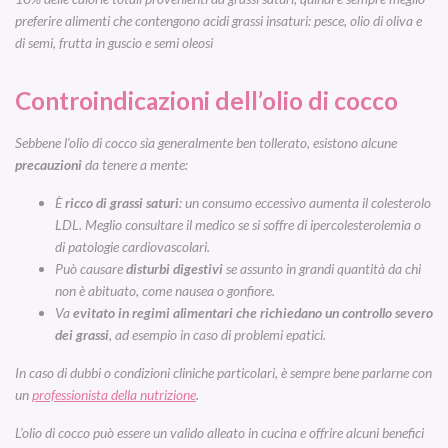
preferire alimenti che contengono acidi grassi insaturi: pesce, olio di oliva e
di semi, frutta in guscio e semi oleosi
Controindicazioni dell’olio di cocco
Sebbene l’olio di cocco sia generalmente ben tollerato, esistono alcune
precauzioni
da tenere a mente:
È
ricco di grassi saturi
: un consumo eccessivo aumenta il colesterolo
LDL. Meglio consultare il medico se si soffre di ipercolesterolemia o
di patologie cardiovascolari.
Può causare
disturbi digestivi
se assunto in grandi quantità da chi
non è abituato, come nausea o gonfiore.
Va
evitato in regimi alimentari che richiedano un controllo severo
dei grassi
, ad esempio in caso di problemi epatici.
In caso di dubbi o condizioni cliniche particolari, è sempre bene parlarne con
un
professionista della nutrizione
.
L’olio di cocco può essere un valido alleato in cucina e offrire alcuni benefici