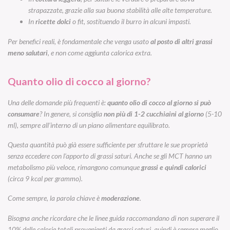
strapazzate, grazie alla sua buona stabilità alle alte temperature.
In
ricette dolci
o fit, sostituendo il burro in alcuni impasti.
Per benefici reali, è fondamentale che venga usato
al posto di altri grassi
meno salutari
, e non come aggiunta calorica extra.
Quanto olio di cocco al giorno?
Una delle domande più frequenti è:
quanto olio di cocco al giorno si può
consumare
? In genere, si consiglia
non più di 1-2 cucchiaini al giorno
(5-10
ml), sempre all’interno di un piano alimentare equilibrato.
Questa quantità può già essere sufficiente per sfruttare le sue proprietà
senza eccedere con l’apporto di grassi saturi. Anche se gli MCT hanno un
metabolismo più veloce, rimangono comunque
grassi e quindi calorici
(circa 9 kcal per grammo).
Come sempre, la parola chiave è
moderazione
.
Bisogna anche ricordare che le linee guida raccomandano di non superare il
10% delle calorie totali provenienti da grassi saturi, quindi è sempre meglio