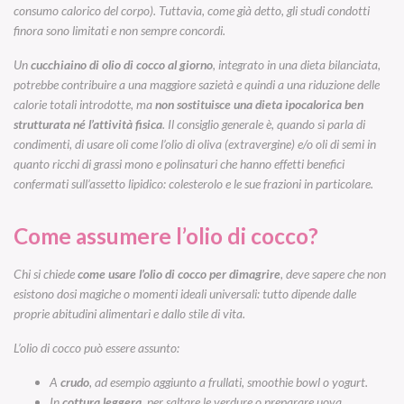
consumo calorico del corpo). Tuttavia, come già detto, gli studi condotti
finora sono limitati e non sempre concordi.
Un
cucchiaino di olio di cocco al giorno
, integrato in una dieta bilanciata,
potrebbe contribuire a una maggiore sazietà e quindi a una riduzione delle
calorie totali introdotte, ma
non sostituisce una dieta ipocalorica ben
strutturata né l’attività fisica
. Il consiglio generale è, quando si parla di
condimenti, di usare oli come l’olio di oliva (extravergine) e/o oli di semi in
quanto ricchi di grassi mono e polinsaturi che hanno effetti benefici
confermati sull’assetto lipidico: colesterolo e le sue frazioni in particolare.
Come assumere l’olio di cocco?
Chi si chiede
come usare l’olio di cocco per dimagrire
, deve sapere che non
esistono dosi magiche o momenti ideali universali: tutto dipende dalle
proprie abitudini alimentari e dallo stile di vita.
L’olio di cocco può essere assunto:
A
crudo
, ad esempio aggiunto a frullati, smoothie bowl o yogurt.
In
cottura leggera
, per saltare le verdure o preparare uova