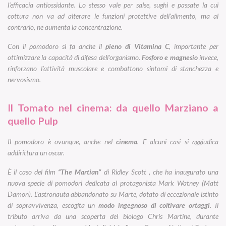
l’efficacia antiossidante. Lo stesso vale per salse, sughi e passate la cui
cottura non va ad alterare le funzioni protettive dell’alimento, ma al
contrario, ne aumenta la concentrazione.
Con il pomodoro si fa anche il
pieno di Vitamina C
, importante per
ottimizzare la capacità di difesa dell’organismo.
Fosforo e magnesio
invece,
rinforzano l’attività muscolare e combattono sintomi di stanchezza e
nervosismo.
Il Tomato nel cinema: da quello Marziano a
quello Pulp
Il pomodoro è ovunque, anche nel
cinema
. E alcuni casi si aggiudica
addirittura un oscar.
È il caso del film
“The Martian“
di Ridley Scott , che ha inaugurato una
nuova specie di pomodori dedicata al protagonista Mark Watney (Matt
Damon). L’astronauta abbandonato su Marte, dotato di eccezionale istinto
di sopravvivenza, escogita un
modo ingegnoso di coltivare ortaggi
. Il
tributo arriva da una scoperta del biologo Chris Martine, durante