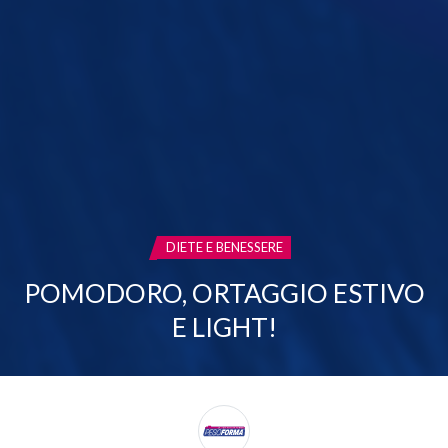
CATEGORIA:
DIETE E BENESSERE
POMODORO, ORTAGGIO ESTIVO
E LIGHT!