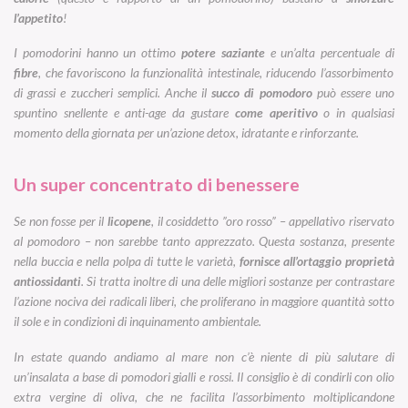
l’appetito
!
I pomodorini hanno un ottimo
potere saziante
e un’alta percentuale di
fibre
, che favoriscono la funzionalità intestinale, riducendo l’assorbimento
di grassi e zuccheri semplici. Anche il
succo di pomodoro
può essere uno
spuntino snellente e anti-age da gustare
come aperitivo
o in qualsiasi
momento della giornata per un’azione detox, idratante e rinforzante.
Un super concentrato di benessere
Se non fosse per il
licopene
, il cosiddetto ”oro rosso” – appellativo riservato
al pomodoro – non sarebbe tanto apprezzato. Questa sostanza, presente
nella buccia e nella polpa di tutte le varietà,
fornisce all’ortaggio proprietà
antiossidanti
. Si tratta inoltre di una delle migliori sostanze per contrastare
l’azione nociva dei radicali liberi, che proliferano in maggiore quantità sotto
il sole e in condizioni di inquinamento ambientale.
In estate quando andiamo al mare non c’è niente di più salutare di
un’insalata a base di pomodori gialli e rossi. Il consiglio è di condirli con olio
extra vergine di oliva, che ne facilita l’assorbimento moltiplicandone