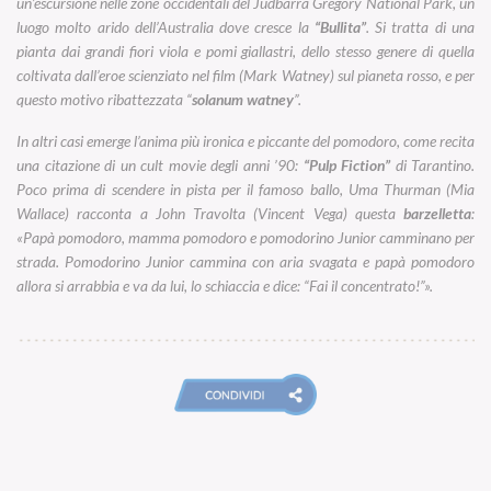
un’escursione nelle zone occidentali del Judbarra Gregory National Park, un
luogo molto arido dell’Australia dove cresce la
“Bullita”
. Si tratta di una
pianta dai grandi fiori viola e pomi giallastri, dello stesso genere di quella
coltivata dall’eroe scienziato nel film (Mark Watney) sul pianeta rosso, e per
questo motivo ribattezzata “
solanum watney
”.
In altri casi emerge l’anima più ironica e piccante del pomodoro, come recita
una citazione di un cult movie degli anni ’90:
“Pulp Fiction”
di Tarantino.
Poco prima di scendere in pista per il famoso ballo, Uma Thurman (Mia
Wallace) racconta a John Travolta (Vincent Vega) questa
barzelletta
:
«
Papà pomodoro, mamma pomodoro e pomodorino Junior camminano per
strada. Pomodorino Junior cammina con aria svagata e papà pomodoro
allora si arrabbia e va da lui, lo schiaccia e dice: “Fai il concentrato!”
».