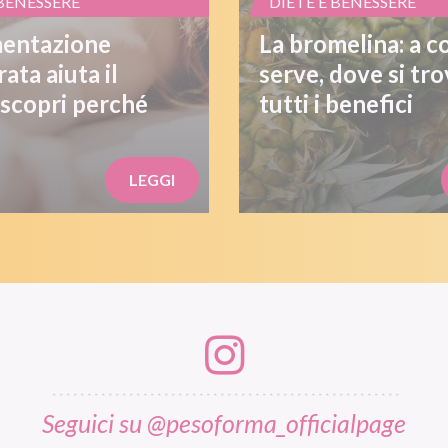
 BENESSERE
DIETE E BENESSERE
mentazione
La bromelina: a c
rata aiuta il
serve, dove si tro
 scopri perché
tutti i benefici
LEGGI
Seguici su @pesoforma_officialpage