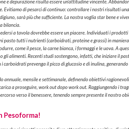
one e depurazione risulta essere un’attitudine vincente. Abbandonia
e. Evitiamo di pesarci di continuo: controllare i nostri risultati u
 digiuno, sarà più che sufficiente. La nostra voglia star bene e vi
a bilancia.
sedersi a tavola dovrebbe essere un piacere. Individuati i prodotti
 pasto tutti i nutrienti (carboidrati, proteine e grassi) in maniera
odurre, come il pesce, la carne bianca, i formaggi e le uova. A q
gli alimenti. Recenti studi sostengono, infatti, che iniziare il pas
 i carboidrati prevenga il picco di glucosio e di inulina, generand
llo annuale, mensile e settimanale, definendo obiettivi ragionevol
 carica a proseguire, work out dopo work out. Raggiungendo i tragu
percorso verso il benessere, tenendo sempre presente il nostro obie
on Pesoforma!