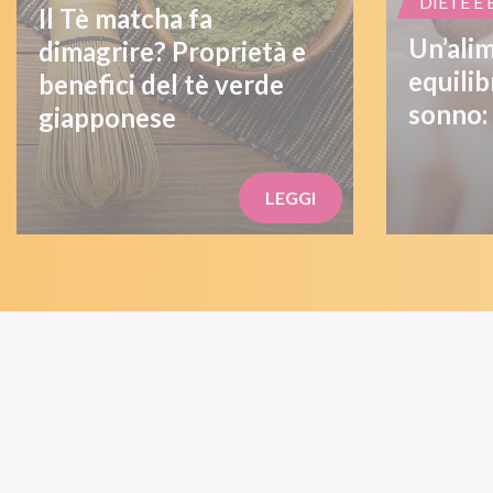
DIETE E
Il Tè matcha fa
Un’ali
dimagrire? Proprietà e
equilib
benefici del tè verde
sonno:
giapponese
LEGGI