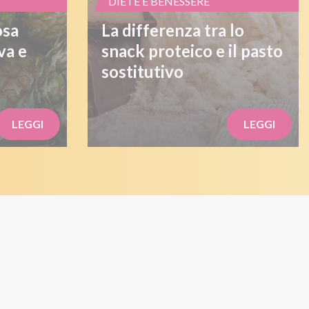
DIETE E BENESSERE
osa
La differenza tra lo
va e
snack proteico e il pasto
sostitutivo
LEGGI
LEGGI