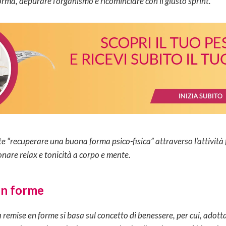
forma, depurare l’organismo e ricominciare con il giusto sprint.
e “recuperare una buona forma psico-fisica” attraverso l’attività
onare relax e tonicità a corpo e mente.
en forme
a remise en forme si basa sul concetto di benessere, per cui, adot