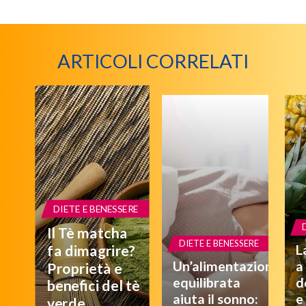
ARTICOLI CORRELATI
DIETE E BENESSERE
Il Tè matcha
DIETE E BENESSERE
L
fa dimagrire?
Un’alimentazione
a
Proprietà e
equilibrata
d
benefici del tè
aiuta il sonno:
e
verde