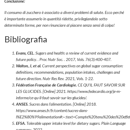
Conclusione:
Il consumo di zucchero è associato a diversi problemi di salute. Ecco perché
è importante assumerlo in quantità ridotte, privilegiandolo sotto
determinate forme, per non rinunciare al piacere senza sensi di colpa!
Bibliografia
Evans, CEL.
Sugars and health: a review of current evidence and
future policy. .
Proc Nutr Soc. .
2017, Vols. 76(3):400-407.
Walton, J, et al.
Current perspectives on global sugar consumption:
definitions, recommendations, population intakes, challenges and
future direction.
Nutr Res Rev.
2021, Vols. 1-22.
Fédération Française de Cardiologie.
CE QU’IL FAUT SAVOIR SUR
LES GLUCIDES. [Online] 2021. https://www.fedecardio.org/je-m-
informe/ce-qu-il-faut-savoir-sur-les-glucides/.
ANSES.
Sucres dans l’alimentation. [Online] 2018.
https://www.anses.fr/fr/content/sucres-dans-
l%E2%80%99alimentation#:~:text=Compte%20tenu%20des%20effe
EFSA.
Tolerable upper intake level for dietary sugars.
Plain Language
summary.
2022.