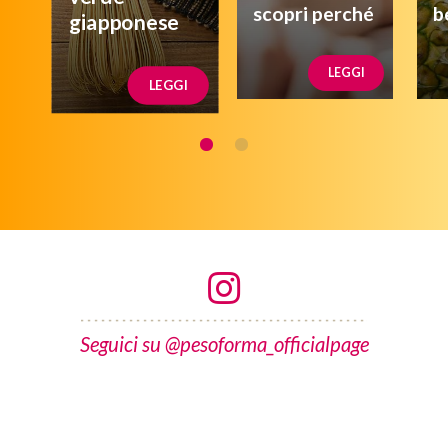
scopri perché
b
giapponese
LEGGI
LEGGI
Seguici su @pesoforma_officialpage