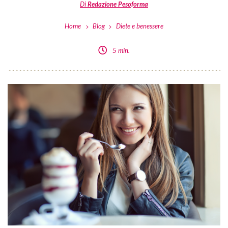
Di
Redazione Pesoforma
Home
Blog
Diete e benessere
5 min.