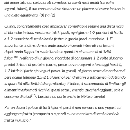
già apportata dai carboidrati complessi presenti negli amidi (cereali e
legumi, tuberi), il suo consumo deve rimanere un piacere ed essere incluso in
una dieta equilibrata. (8) (9) (2)
Quindi, concretamente cosa implica? E’ consigliabile seguire una dieta ricca
di fibre che includa verdure a tutti i pasti, ogni giorno 1-2 porzioni di frutta
e 1-2 manciate di semi oleosi e frutta in guscio (noci, mandorle…). E’
importante, inoltre, dare grande spazio ai cereali integrali e ai legumi,
rispettando l’appetito e adattando le quantità al volume di attività
(10
)
fisica
. Nell’arco di un giorno, ricordate di consumare 1-2 volte al giorno
prodotti ricchi di proteine (carne, pesce, uova o legumi o formaggi freschi),
1-2 latticini (latte e/o yogurt poveri in grassi) al giorno senza dimenticare di
bere acqua (almeno 1,5-2 L al giorno) per idratarvi a sufficienza (adattando
la quantità all’attività fisica praticata). E infine, si raccomanda di limitare gli
alimenti trasformati ricchi di grassi saturi, energia, zuccheri aggiunti, sale e
(10
)
consumo di alcol
. Lasciate da parte anche le bibite a tavola!
Per un dessert goloso di tutti i giorni, perché non pensare a uno yogurt cui
aggiungere frutta (composta o a pezzi) e una manciata di semi oleosi e/o
frutta in guscio ?