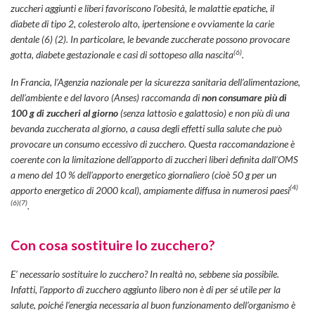
zuccheri aggiunti e liberi favoriscono l’obesità, le malattie epatiche, il
diabete di tipo 2, colesterolo alto, ipertensione e ovviamente la carie
dentale (6) (2). In particolare, le bevande zuccherate possono provocare
(6)
gotta, diabete gestazionale e casi di sottopeso alla nascita
.
In Francia, l’Agenzia nazionale per la sicurezza sanitaria dell’alimentazione,
dell’ambiente e del lavoro (Anses) raccomanda di
non consumare più di
100 g di zuccheri al giorno
(senza lattosio e galattosio) e non più di una
bevanda zuccherata al giorno, a causa degli effetti sulla salute che può
provocare un consumo eccessivo di zucchero. Questa raccomandazione è
coerente con la limitazione dell’apporto di zuccheri liberi definita dall’OMS
a meno del 10 % dell’apporto energetico giornaliero (cioè 50 g per un
(4)
apporto energetico di 2000 kcal), ampiamente diffusa in numerosi paesi
(6)
(7)
.
Con cosa sostituire lo zucchero?
E’ necessario sostituire lo zucchero? In realtà no, sebbene sia possibile.
Infatti, l’apporto di zucchero aggiunto libero non è di per sé utile per la
salute, poiché l’energia necessaria al buon funzionamento dell’organismo è