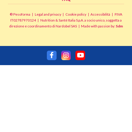
® Pesoforma
|
Legal and privacy
|
Cookie policy
|
Accessibilità
|
P.IVA
IT02787970124
|
Nutrition & Santé Italia S.p.A. a socio unico, soggetta a
direzione e coordinamento di Nardobel SAS
|
Made with passion by:
Sdm
Risposta
reCAPTCHA