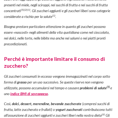
presenti nel miele, negli sciroppi, nei succhi di frutta e nei succhi di frutta
(5)
(2)
(1)
concentrati
. Gli zuccheri aggiunti e gli zuccheri liberi sono categorie
(1
)
considerate a rischio per la salute
.
Bisogna prestare particolare attenzione in quanto gli zuccheri possono
essere «nascosti» negli alimenti della vita quotidiana come nel cioccolato,
nei dolci, nelle torte, nelle bibite ma anche nei salumi o nei piatti pronti
preconfezionati.
Perché è importante limitare il consumo di
zucchero?
Gli zuccheri consumati in eccesso vengono immagazzinati nel corpo sotto
forma di
grasso
per un uso successivo. Se queste riserve non vengono
(5)
utilizzate, possono accumularsi nel tempo e causare
problemi di salute
e
uno
indice BMI di sovrappeso
.
Così,
dolci, dessert, merendine, bevande zuccherate
(compresi succhi di
frutta, latte zuccherato e frullati) o
yogurt zuccherati
contribuiscono tutti
(6)
all’assunzione di zuccheri aggiunti e zuccheri liberi nella nostra dieta
Gli