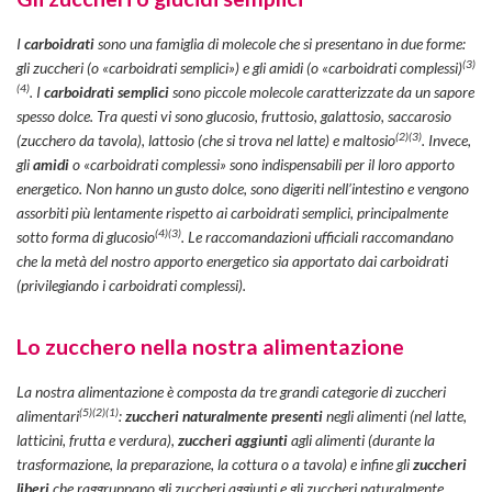
I
carboidrati
sono una famiglia di molecole che si presentano in due forme:
(3)
gli zuccheri (o «carboidrati semplici») e gli amidi (o «carboidrati complessi)
(4)
. I
carboidrati semplici
sono piccole molecole caratterizzate da un sapore
spesso dolce. Tra questi vi sono glucosio, fruttosio, galattosio, saccarosio
(2)(3)
(zucchero da tavola), lattosio (che si trova nel latte) e maltosio
. Invece,
gli
amidi
o «carboidrati complessi» sono indispensabili per il loro apporto
energetico. Non hanno un gusto dolce, sono digeriti nell’intestino e vengono
assorbiti più lentamente rispetto ai carboidrati semplici, principalmente
(4)
(3)
sotto forma di glucosio
. Le raccomandazioni ufficiali raccomandano
che la metà del nostro apporto energetico sia apportato dai carboidrati
(privilegiando i carboidrati complessi).
Lo zucchero nella nostra alimentazione
La nostra alimentazione è composta da tre grandi categorie di zuccheri
(5)
(2)
(1)
alimentari
:
zuccheri naturalmente presenti
negli alimenti (nel latte,
latticini, frutta e verdura),
zuccheri aggiunti
agli alimenti (durante la
trasformazione, la preparazione, la cottura o a tavola) e infine gli
zuccheri
liberi
che raggruppano gli zuccheri aggiunti e gli zuccheri naturalmente