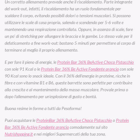
Un corretto allenamento prevede anche il riscaldamento. Parte integrante
del work-out, infatti, il riscaldamento ha un ruolo fondamentale per
scaldare il corpo, evitando possibili dolori o tensioni muscolari. Si possono
utilizzare le scale di casa propria, salendo e scendendo per 5-6 volte e
mantenendo una respirazione controllata. Oppure, in assenza di scale, fare
un po’ di stretching per allungare le braccia e le gambe. Lo stesso vale per il
defaticamento a fine work-out: bastano 5 minuti per permettere al corpo di
terminare al meglio il proprio allenamento.
E per fare il pieno di energie, le
Protein Bar 36% BeActive Choco Pistacchio
con sole 91 Kcal o le
Protein Bar 36% Be Active Fondente arancia
con sole
90 Kcal sono lo snack ideale. Con il 36% dell’energia in proteine, ricche in
fibre e con vitamine B1 e B6, queste barrette sono perfette per contribuire
alla crescita e al mantenimento della massa muscolare. Provale prima o
dopo l’allenamento per un’esplosione di gusto e bontà.
Buona resime in forme a tutti da Pesoforma!
Puoi acquistare le
ProteinBar 36% BeActive Choco Pistacchio
o
Protein
Bar 36% Be Active Fondente arancia
comodamente sul sito
Nutrishopping.it
e nei migliori Supermercati della tua zona.