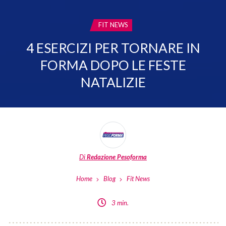
CATEGORIA:
FIT NEWS
4 ESERCIZI PER TORNARE IN
FORMA DOPO LE FESTE
NATALIZIE
Di
Redazione Pesoforma
Home
Blog
Fit News
3 min.