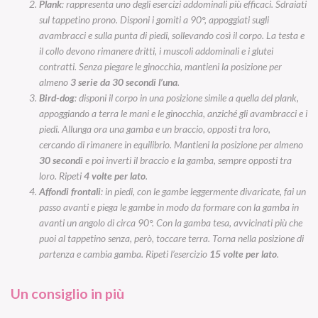
Plank
: rappresenta uno degli esercizi addominali più efficaci. Sdraiati
sul tappetino prono. Disponi i gomiti a 90°, appoggiati sugli
avambracci e sulla punta di piedi, sollevando così il corpo. La testa e
il collo devono rimanere dritti, i muscoli addominali e i glutei
contratti. Senza piegare le ginocchia, mantieni la posizione per
almeno
3 serie da 30 secondi l’una
.
Bird-dog
: disponi il corpo in una posizione simile a quella del plank,
appoggiando a terra le mani e le ginocchia, anziché gli avambracci e i
piedi. Allunga ora una gamba e un braccio, opposti tra loro,
cercando di rimanere in equilibrio. Mantieni la posizione per almeno
30 secondi
e poi inverti il braccio e la gamba, sempre opposti tra
loro. Ripeti
4 volte per lato
.
Affondi frontali
: in piedi, con le gambe leggermente divaricate, fai un
passo avanti e piega le gambe in modo da formare con la gamba in
avanti un angolo di circa 90°. Con la gamba tesa, avvicinati più che
puoi al tappetino senza, però, toccare terra. Torna nella posizione di
partenza e cambia gamba. Ripeti l’esercizio
15 volte per lato
.
Un consiglio in più