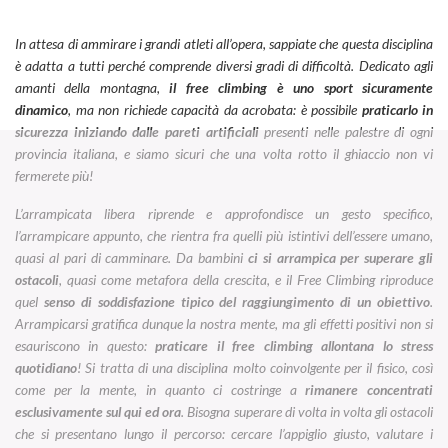
In attesa di ammirare i grandi atleti all’opera, sappiate che questa disciplina
è adatta a tutti perché comprende diversi gradi di difficoltà. Dedicato agli
amanti della montagna,
il free climbing è uno sport sicuramente
dinamico
, ma non richiede capacità da acrobata: è possibile
praticarlo in
sicurezza iniziando dalle pareti artificiali
presenti nelle palestre di ogni
provincia italiana, e siamo sicuri che una volta rotto il ghiaccio non vi
fermerete più!
L’arrampicata libera riprende e approfondisce un gesto specifico,
l’arrampicare appunto, che rientra fra quelli più istintivi dell’essere umano,
quasi al pari di camminare. Da bambini
ci si arrampica per superare gli
ostacoli
, quasi come metafora della crescita, e il Free Climbing riproduce
quel
senso di soddisfazione tipico del raggiungimento di un obiettivo
.
Arrampicarsi gratifica dunque la nostra mente, ma gli effetti positivi non si
esauriscono in questo:
praticare il free climbing allontana lo stress
quotidiano
! Si tratta di una disciplina molto coinvolgente per il fisico, così
come per la mente, in quanto ci costringe a
rimanere concentrati
esclusivamente sul qui ed ora
. Bisogna superare di volta in volta gli ostacoli
che si presentano lungo il percorso: cercare l’appiglio giusto, valutare i