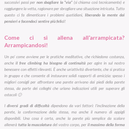
successivi passi per
non sbagliare la “via”
(si chiama così tecnicamente) e
raggiungere la vetta, ragionare per sbrogliare una situazione intricata. Tutto
questo ci fa dimenticare i problemi quotidiani,
liberando la mente dai
pensieri e facendoci sentire più felici
!
Come ci si allena all’arrampicata?
Arrampicandosi!
Un po’ come avviene per le pratiche meditative, che richiedono costanza,
anche
il free climbing ha bisogno di continuità
per agire in sul nostro
benessere con effetti rilevanti. È anche un’attività divertente, che si pratica
in gruppo e che consente di instaurare solidi rapporti di amicizia: spesso i
migliori consigli per affrontare una parete arrivano dai piedi della parete
stessa, da parte dei colleghi che urlano indicazioni utili per superare gli
ostacoli 🙂
I
diversi gradi di difficoltà
dipendono da vari fattori: l’inclinazione della
parete, la conformazione della stessa, ma anche il numero di appigli
disponibili. Una cosa è certa, anche la parete più semplice da scalare
allenerà
tutta la muscolatura
del vostro corpo, per
il massimo della forma