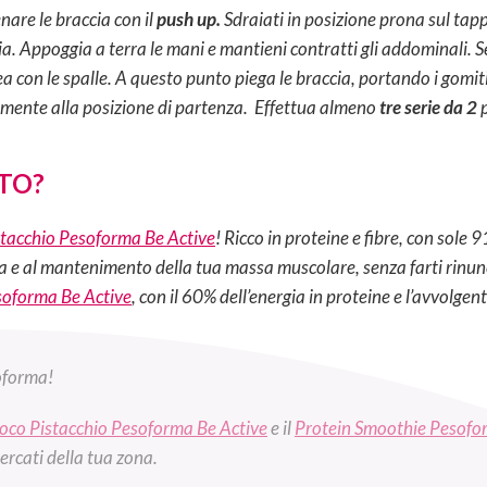
nare le braccia con il
push up.
Sdraiati in posizione prona sul tapp
. Appoggia a terra le mani e mantieni contratti gli addominali. Se
nea con le spalle. A questo punto piega le braccia, portando i gomiti a
amente alla posizione di partenza. Effettua almeno
tre serie da 2
p
TO?
tacchio Pesoforma Be Active
! Ricco in proteine e fibre, con sole
ta e al mantenimento della tua massa muscolare, senza farti rinunci
soforma Be Active
, con il 60% dell’energia in proteine e l’avvolgent
oforma!
oco Pistacchio Pesoforma Be Active
e il
Protein Smoothie Pesofo
ercati della tua zona.