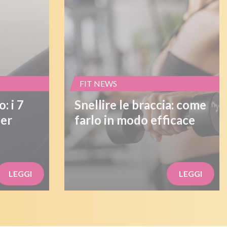
FIT NEWS
: i 7
Snellire le braccia: come
per
farlo in modo efficace
LEGGI
LEGGI