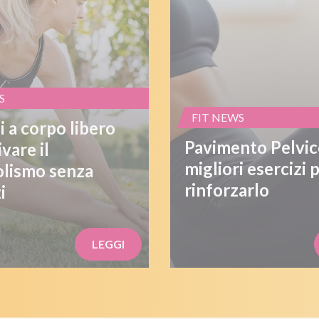
S
FIT NEWS
i a corpo libero
Pavimento Pelvico
ivare il
migliori esercizi 
lismo senza
rinforzarlo
i
LEGGI