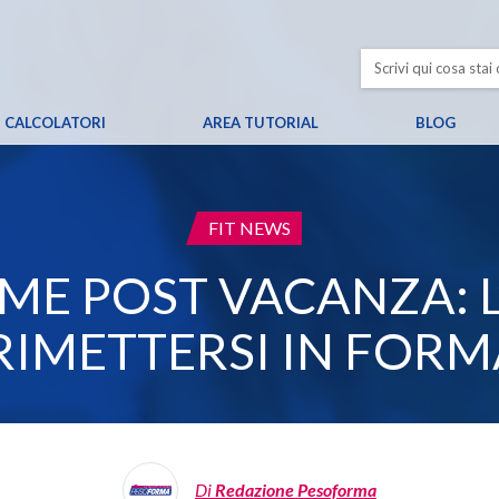
CALCOLATORI
AREA TUTORIAL
BLOG
CATEGORIA:
FIT NEWS
RME POST VACANZA: 
RIMETTERSI IN FORMA
Di
Redazione Pesoforma