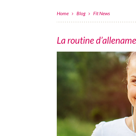
Home
Blog
Fit News
La routine d’allename