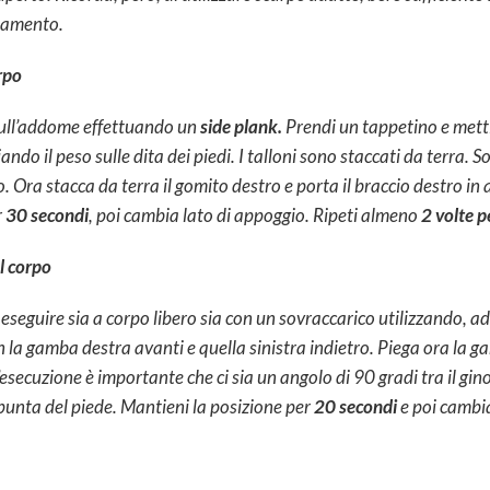
enamento.
orpo
 sull’addome effettuando un
side plank.
Prendi un tappetino e mettit
ndo il peso sulle dita dei piedi. I talloni sono staccati da terra. 
. Ora stacca da terra il gomito destro e porta il braccio destro in
r
30 secondi
, poi cambia lato di appoggio. Ripeti almeno
2 volte p
l corpo
eseguire sia a corpo libero sia con un sovraccarico utilizzando, ad 
n la gamba destra avanti e quella sinistra indietro. Piega ora la g
esecuzione è importante che ci sia un angolo di 90 gradi tra il ginoc
punta del piede. Mantieni la posizione per
20 secondi
e poi cambi