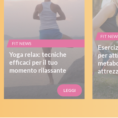
FIT NEW
FIT NEWS
Eserciz
Yoga relax: tecniche
per att
efficaci per il tuo
metabo
momento rilassante
attrezz
LEGGI