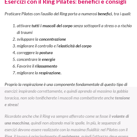
Esercizi con il Ring Pilates: benefici e consigli
Praticare Pilates con l’ausilio del Ring porta a numerosi
benefici
, tra i quali:
attivare
tutti i muscoli del corpo
senza sottoporli a stress o a rischio
di traumi
sviluppare la
concentrazione
migliorare il controllo e l’
elasticità del corpo
correggere la
postura
concentrare le
energie
Favorire il
rilassamento
migliorare la
respirazione.
Proprio la respirazione è una componente fondamentale di questo tipo di
esercizi: inspirando correttamente, e quindi aprendo al massimo la gabbia
toracica, non solo tonificherete i muscoli ma combatterete anche
tensione
e stress
!
Ricordate anche che il Ring va sempre afferrato come se fosse il
volante di
una macchina
, quindi non alzando mai le spalle. In più, le sequenze di
esercizi devono essere realizzate con la massima fluidità: nel Pilates con il
Ring, il lavoro è principalmente di
resistenza
, quindi l’attrezzo deve essere