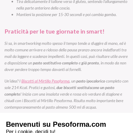
Tira delicatamente il tallone verso il gluteo, sentendo l’allungamento
nella parte anteriore della coscia.
Mantieni la posizione per 15-30 secondi e poi cambia gamba.
Praticità per le tue giornate in smart!
Si sa, in smartworking molto spesso il tempo tende a sfuggire di mano, ed è
molto comune arrivare a ridosso della pausa pranzo ancora indaffarati tra
mail da leggere e scadenze impellenti. In questi casi, può risultare utile avere
a disposizione un
pasto sostitutivo completo
e
già pronto
, in modo da non
dover perdere troppo tempo davanti ai fornelli.
Un’idea? I
Biscotti al Mirtillo Pesoforma
, un
pasto ipocalorico
completo con
sole 214 Kcal. Pratici e gustosi,
due biscotti sostituiscono un pasto
completo
! Inizia con una insalata verde e rossa e/o verdure di stagione e
chiudi con i Biscotti al Mirtillo Pesoforma. Risulta molto importante bere
contemporaneamente al pasto almeno 500 ml di acqua.
Puoi acquistare i
Biscotti al Mirtillo Pesoforma
direttamente sul sito
Nutrishopping.it
e nei migliori Supermercati della tua zona.