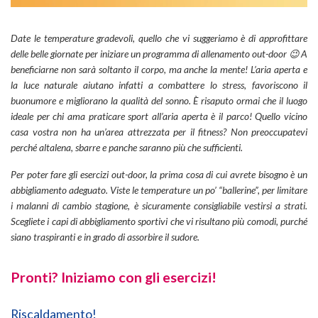
Date le temperature gradevoli, quello che vi suggeriamo è di approfittare
delle belle giornate per iniziare un programma di allenamento out-door 😉 A
beneficiarne non sarà soltanto il corpo, ma anche la mente! L’aria aperta e
la luce naturale aiutano infatti a combattere lo stress, favoriscono il
buonumore e migliorano la qualità del sonno. È risaputo ormai che il luogo
ideale per chi ama praticare sport all’aria aperta è il parco! Quello vicino
casa vostra non ha un’area attrezzata per il fitness? Non preoccupatevi
perché altalena, sbarre e panche saranno più che sufficienti.
Per poter fare gli esercizi out-door, la prima cosa di cui avrete bisogno è un
abbigliamento adeguato. Viste le temperature un po’ “ballerine”, per limitare
i malanni di cambio stagione, è sicuramente consigliabile vestirsi a strati.
Scegliete i capi di abbigliamento sportivi che vi risultano più comodi, purché
siano traspiranti e in grado di assorbire il sudore.
Pronti? Iniziamo con gli esercizi!
Riscaldamento!