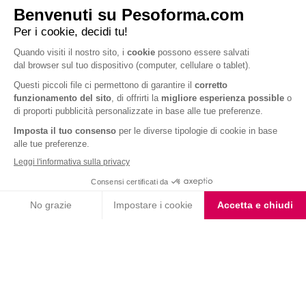
Per chi mira a tonificare tutto il corpo, un esercizio molto piacevole da
eseguire all’aria aperta è quello con la
corda
. Se siete dei principianti e avete
difficoltà nel prendere il ritmo, iniziate a saltare a intervalli regolari ma
senza utilizzare la corda. Quando vi sentite pronti, iniziate a usare la corda
per un minuto (almeno) e senza curarvi del numero di saltelli eseguiti.
Esercitandovi con regolarità, riuscirete a fare progressi notevoli e a
mantenervi in linea divertendovi 😉 Anche in questo caso è consigliabile
eseguire 3 serie.
Una volta concluso il vostro work-out, non dimenticate lo
stretching
!
Basterà una breve sessione per ridurre al massimo il rischio di traumi.
Serve una pausa? Ti consigliamo il nostro
Snack Pesoforma BeActive con
cereali, mirtilli rossi e cioccolato
! Una
barretta proteica, ricca anche di
fibre, vitamine e carboidrati
, per una vera ricarica di energia…ma con
leggerezza!
Grazie a questi suggerimenti ed esercizi, potrete rendere il vostro
allenamento all’aperto il più completo ed efficace possibile!;)