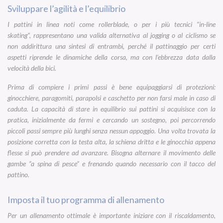
Sviluppare l’agilità e l’equilibrio
I pattini in linea noti come rollerblade, o per i più tecnici “
in-line
skating”,
rappresentano una valida alternativa al jogging o al ciclismo se
non addirittura una sintesi di entrambi, perché il pattinaggio per certi
aspetti riprende le dinamiche della corsa, ma con l’ebbrezza data dalla
velocità della bici.
Prima di compiere i primi passi è bene equipaggiarsi di protezioni:
ginocchiere, paragomiti, parapolsi e caschetto per non farsi male in caso di
caduta. La capacità di stare in equilibrio sui pattini si acquisisce con la
pratica, inizialmente da fermi e cercando un sostegno, poi percorrendo
piccoli passi sempre più lunghi senza nessun appoggio. Una volta trovata la
posizione corretta con la testa alta, la schiena dritta e le ginocchia appena
flesse si può prendere ad avanzare. Bisogna alternare il movimento delle
gambe “a spina di pesce” e frenando quando necessario con il tacco del
pattino.
Imposta il tuo programma di allenamento
Per un allenamento ottimale è importante iniziare con il riscaldamento,