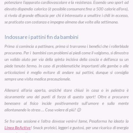
potenziare l’apparato cardiovascolare e la resistenza. Essendo uno sport ad
elevato dispendio calorico (è possibile consumare fino a 500 calorie all’ora),
si rivela di grande efficacia per chi è interessato a smaltire i chili in eccesso,
se praticato con costanza e impegno almeno due volte alla settimana.
Indossare i pattini fin da bambini
Prima si comincia a pattinare, prima si trarranno i benefici che i rollerblade
procurano. Per i bambini con problemi ai piedi come il valgismo, si dimostra
un valido aiuto per via della spinta incisiva della coscia e dell’anca su un
piede tenuto fermo. In caso di problematiche importanti alle gambe o alle
articolazioni è meglio evitare di andare sui pattini, dunque si consiglia
sempre una visita medica precauzionale.
Allenarsi all’aria aperta, anziché stare chiusi in casa o in palestra è
sicuramente uno dei punti di forza di questo sport! Oltre a procurare
benessere al fisico incide positivamente sull’umore e sulla mente
allontanando lo stress … Cosa volere di più? 😉
Se fra una sessione e l’altra dovesse venirvi fame, Pesoforma ha ideato la
Linea BeActive
! Snack proteici, leggeri e gustosi, per una ricarica di energia