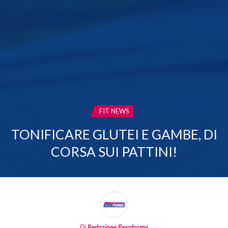
CATEGORIA:
FIT NEWS
TONIFICARE GLUTEI E GAMBE, DI
CORSA SUI PATTINI!
Di
Redazione Pesoforma