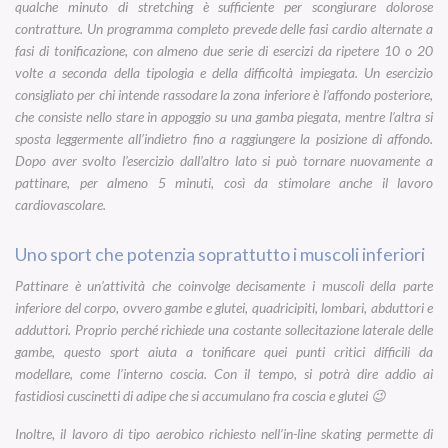
qualche minuto di stretching è sufficiente per scongiurare dolorose
contratture. Un programma completo prevede delle fasi cardio alternate a
fasi di tonificazione, con almeno due serie di esercizi da ripetere 10 o 20
volte a seconda della tipologia e della difficoltà impiegata. Un esercizio
consigliato per chi intende rassodare la zona inferiore è l’affondo posteriore,
che consiste nello stare in appoggio su una gamba piegata, mentre l’altra si
sposta leggermente all’indietro fino a raggiungere la posizione di affondo.
Dopo aver svolto l’esercizio dall’altro lato si può tornare nuovamente a
pattinare, per almeno 5 minuti, così da stimolare anche il lavoro
cardiovascolare.
Uno sport che potenzia soprattutto i muscoli inferiori
Pattinare è un’attività che coinvolge decisamente i muscoli della parte
inferiore del corpo, ovvero gambe e glutei, quadricipiti, lombari, abduttori e
adduttori. Proprio perché richiede una costante sollecitazione laterale delle
gambe, questo sport aiuta a tonificare quei punti critici difficili da
modellare, come l’interno coscia. Con il tempo, si potrà dire addio ai
fastidiosi cuscinetti di adipe che si accumulano fra coscia e glutei 😉
Inoltre, il lavoro di tipo aerobico richiesto nell’
in-line skating
permette di