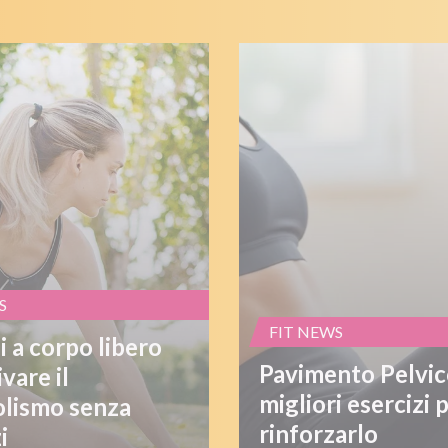
S
FIT NEWS
i a corpo libero
Pavimento Pelvico
ivare il
migliori esercizi 
lismo senza
rinforzarlo
i