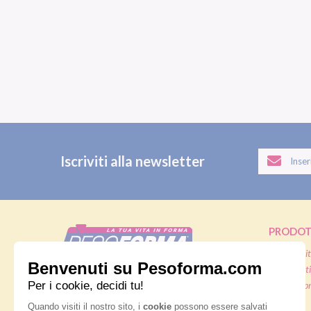
Iscriviti alla newsletter
PRODOT
Pasti sostit
Pasti salati
Nutrition & Sante' Italia Spa
Alimenti pr
via Gioacchino Rossini 1/A
20045 Lainate (MI)
Snack