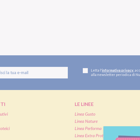
Letta l'
informativa privacy
, ac
alla newsletter periodica di Nu
TI
LE LINEE
utivi
Linea Gusto
Linea Nature
oteici
Linea Performa
Linea Extra Protein