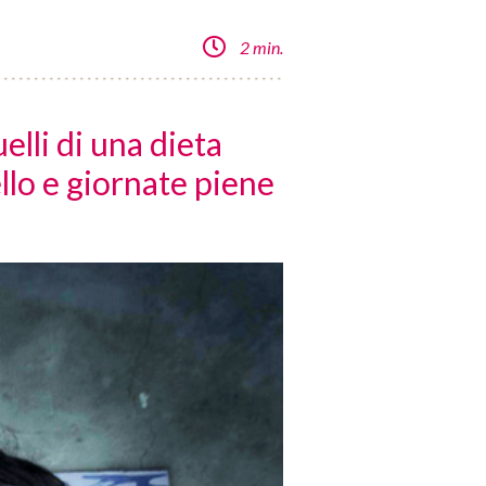
2 min.
elli di una dieta
llo e giornate piene