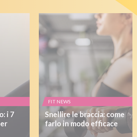
FIT NEWS
: i 7
Snellire le braccia: come
per
farlo in modo efficace