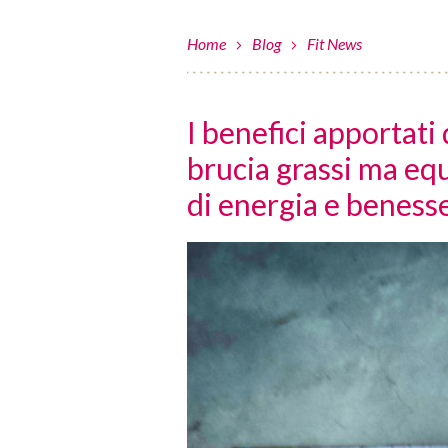
Home
Blog
Fit News
I benefici apportati 
brucia grassi ma equ
di energia e beness