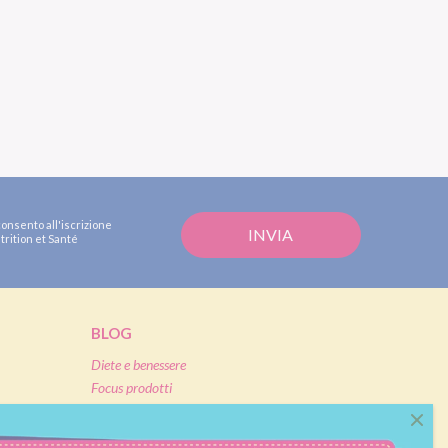
consento all'iscrizione
trition et Santé
BLOG
Diete e benessere
Focus prodotti
Ricette light
Fitness