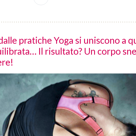
dalle pratiche Yoga si uniscono a qu
ilibrata… Il risultato? Un corpo sne
ere!