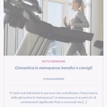
DIETE E BENESSERE
Ginnastica in menopausa: benefici e consigli
by
Monica Melotti
Vi siete mai imbattute in persone che sottolineano l’importanza
della ginnastica in menopausa? La menopausa è un periodo di
cambiamenti significativi fisici e ormonali che […]