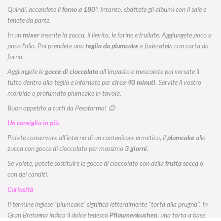
Quindi, accendete il
forno a 180
°. Intanto, sbattete gli albumi con il sale e
tenete da parte.
In un
mixer
inserite la zucca, il lievito, le farine e frullate. Aggiungete poco a
poco l’olio. Poi prendete una
teglia da plumcake
e foderatela con carta da
forno.
Aggiungete le
gocce di cioccolato
all’impasto e mescolate poi versate il
tutto dentro alla teglia e infornate per
circa 40 minuti
. Servite il vostro
morbido e profumato plumcake in tavola.
Buon appetito a tutti da Pesoforma! 😉
Un consiglio in più
Potete conservare all’interno di un contenitore ermetico, il
plumcake
alla
zucca con gocce di cioccolato per massimo
3 giorni
.
Se volete, potete sostituire le gocce di cioccolato con della
frutta secca
o
con dei canditi.
Curiosità
Il termine inglese “plumcake” significa letteralmente “torta alla prugna”. In
Gran Bretagna indica il dolce tedesco
Pflaumenkuchen
, una torta a base,