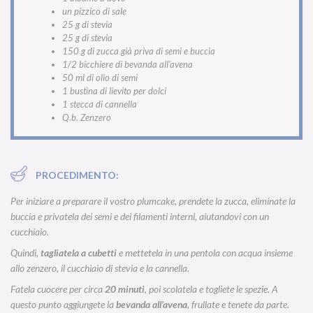
un pizzico di sale
25 g di stevia
25 g di stevia
150 g di zucca già priva di semi e buccia
1/2 bicchiere di bevanda all’avena
50 ml di olio di semi
1 bustina di lievito per dolci
1 stecca di cannella
Q.b. Zenzero
PROCEDIMENTO:
Per iniziare a preparare il vostro plumcake, prendete la zucca, eliminate la
buccia e privatela dei semi e dei filamenti interni, aiutandovi con un
cucchiaio.
Quindi,
tagliatela a cubetti
e mettetela in una pentola con acqua insieme
allo zenzero, il cucchiaio di stevia e la cannella.
Fatela cuocere per circa
20 minuti
, poi scolatela e togliete le spezie. A
questo punto aggiungete la
bevanda all’avena
, frullate e tenete da parte.