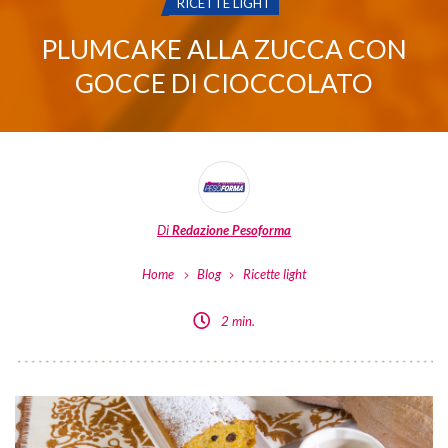
CATEGORIA:
RICETTE LIGHT
PLUMCAKE ALLA ZUCCA CON
GOCCE DI CIOCCOLATO
Di
Redazione Pesoforma
Home
Blog
Ricette light
2 min.