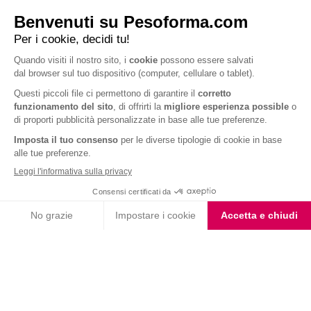
appunto, di prugne. Quello che invece intendiamo noi per plumcake è noto
in Inghilterra come
Pound Cake
.
VALUTA LA RICETTA
0 voti
★ 1
★★ 2
★★★ 3
★★★★ 4
★★★★★ 5